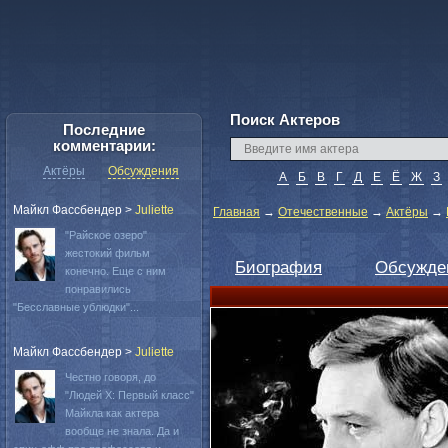
Поиск Актеров
Последние
комментарии:
Актёры
Обсуждения
А
Б
В
Г
Д
Е
Ё
Ж
З
Майкл Фассбендер
>
Juliette
Главная
→
Отечественные
→
Актёры
→
"Райское озеро"
жестокий фильм
Биография
Обсужде
конечно. Еще с ним
понравились
"Бесславные ублюдки"...
Майкл Фассбендер
>
Juliette
Честно говоря, до
"Людей Х: Первый класс"
Майкла как актера
вообще не знала. Да и