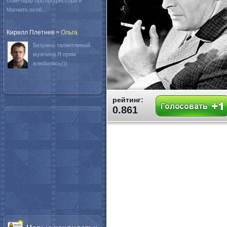
спин-офф про профессора и
Магнито особ...
Кирилл Плетнев
>
Oльга
Безумно талантливый
мужчина.Я прям
влюбилась)))
рейтинг:
0.861