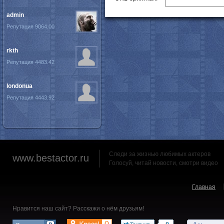
admin
Репутация 9064.00
rkth
Репутация 4483.42
londonua
Репутация 4443.92
Следи за жизнью любимых актеров
www.bestactor.ru
Голосуй, читай новости, смотри видео
Главная
Нравится наш сайт? Расскажи о нём друзьям!