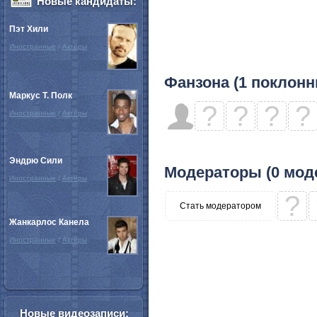
Новые кандидаты:
Пэт Хили
Иностранные
/
Актёры
Фанзона (1 поклонн
Маркус Т. Полк
?
?
?
?
Иностранные
/
Актёры
Эндрю Сили
Модераторы (0 мод
Иностранные
/
Актёры
?
Стать модератором
Жанкарлос Канела
Иностранные
/
Актёры
Новые видеозаписи: