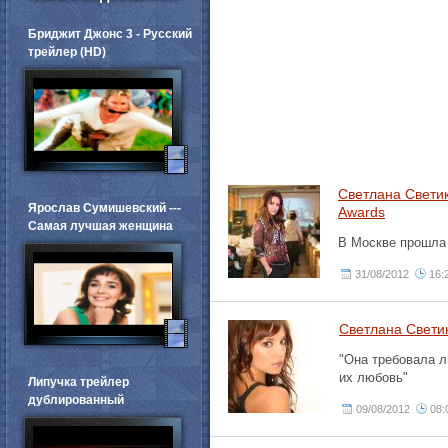
Бриджит Джонс 3 - Русский
трейлер (HD)
Светлана Светик
Ярослав Сумишевский ---
Awards
Самая лучшая женщина
В Москве прошла
31/08/2012
16:
Светлана Свети
"Она требовала л
их любовь"
Липучка трейлер
дублированный
09/08/2012
08: