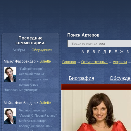
Поиск Актеров
Последние
комментарии:
Актёры
Обсуждения
А
Б
В
Г
Д
Е
Ё
Ж
З
Майкл Фассбендер
>
Juliette
Главная
→
Отечественные
→
Актрисы
"Райское озеро"
жестокий фильм
Биография
Обсужде
конечно. Еще с ним
понравились
"Бесславные ублюдки"...
Майкл Фассбендер
>
Juliette
Честно говоря, до
"Людей Х: Первый класс"
Майкла как актера
вообще не знала. Да и