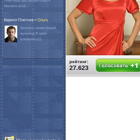
спин-офф про профессора и
Магнито особ...
Кирилл Плетнев
>
Oльга
Безумно талантливый
мужчина.Я прям
влюбилась)))
рейтинг:
27.623