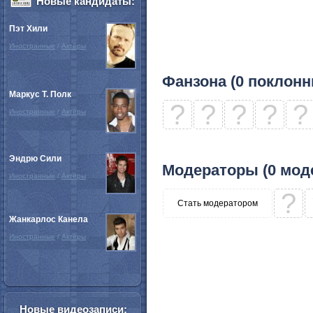
Новые кандидаты:
Пэт Хили
Иностранные
/
Актёры
Фанзона (0 поклонн
Маркус Т. Полк
?
?
?
?
?
Иностранные
/
Актёры
Эндрю Сили
Модераторы (0 мод
Иностранные
/
Актёры
?
Стать модератором
Жанкарлос Канела
Иностранные
/
Актёры
Новые видеозаписи: