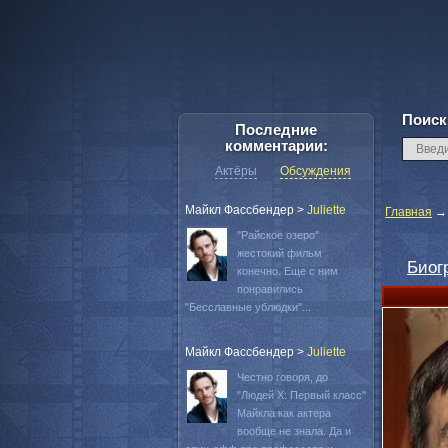
Поиск
Последние
комментарии:
Актёры
Обсуждения
Майкл Фассбендер
>
Juliette
Главная
"Райское озеро"
жестокий фильм
Биог
конечно. Еще с ним
понравились
"Бесславные ублюдки"...
Майкл Фассбендер
>
Juliette
Честно говоря, до
"Людей Х: Первый класс"
Майкла как актера
вообще не знала. Да и