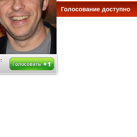
Голосование доступно
все
: