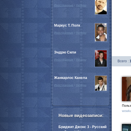
Иностранные
/
Актёры
Маркус Т. Полк
Иностранные
/
Актёры
Эндрю Сили
Иностранные
/
Актёры
Всего :
Жанкарлос Канела
Иностранные
/
Актёры
Польз
wowka
Новые видеозаписи:
Бриджит Джонс 3 - Русский