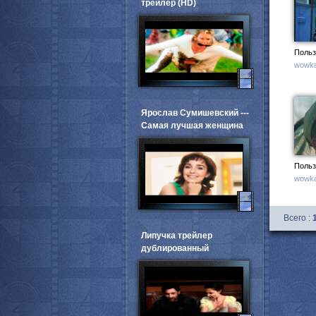
трейлер (HD)
Польз
wowka
Ярослав Сумишевский ---
Самая лучшая женщина
Польз
wowka
Всего :
Липучка трейлер
дублированный