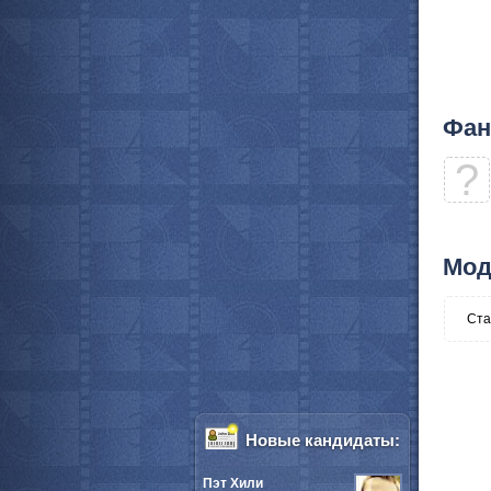
Фан
?
Мод
Ста
Новые кандидаты:
Пэт Хили