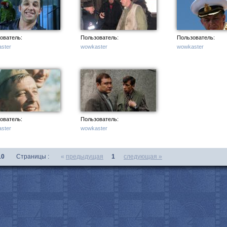
ователь:
Пользователь:
Пользователь:
ster
wowkaster
wowkaster
ователь:
Пользователь:
ster
wowkaster
10
Страницы :
«
предыдущая
1
следующая »