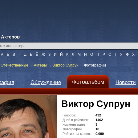
 Актеров
А
Б
В
Г
Д
Е
Ё
Ж
З
И
Й
К
Л
М
Н
О
П
Р
С
Т
У
Ф
Х
→
Отечественные
→
Актёры
→
Виктор Супрун
→
Фотографии
Фотоальбом
рафия
Обсуждение
Новости
Виктор Супрун
Голосов:
432
Дней в рейтинге:
1462
Комментариев:
3
Фотографий:
10
Рейтинг за месяц:
0.000