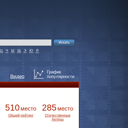
Ц
Ч
Ш
Щ
Э
Ю
Я
График
Видео
популярности
510
285
место
место
Общий рейтинг
Отечественные
Актёры