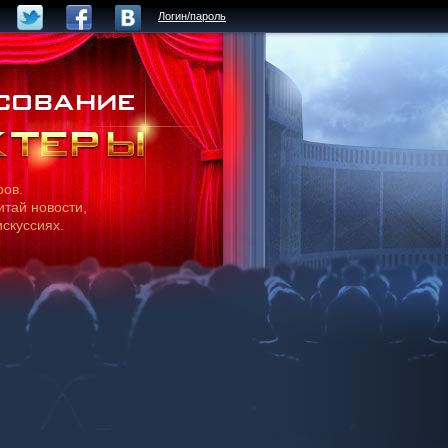
Логин/пароль
ров.
итай новости,
искуссиях.