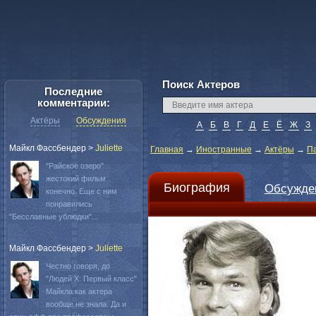
Поиск Актеров
Последние
комментарии:
Актёры
Обсуждения
А
Б
В
Г
Д
Е
Ё
Ж
З
Майкл Фассбендер
>
Juliette
Главная
→
Иностранные
→
Актёры
→
П
"Райское озеро"
жестокий фильм
Биография
Обсужде
конечно. Еще с ним
понравились
"Бесславные ублюдки"...
Майкл Фассбендер
>
Juliette
Честно говоря, до
"Людей Х: Первый класс"
Майкла как актера
вообще не знала. Да и