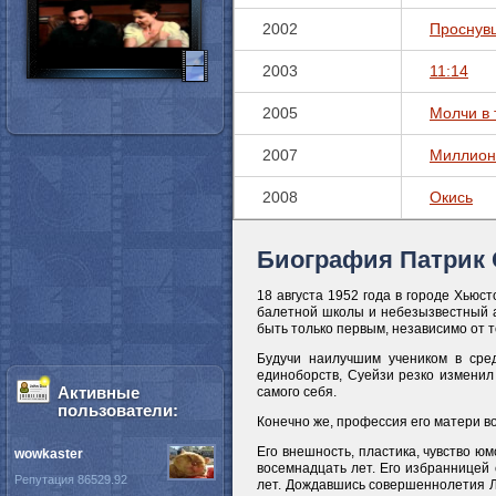
2002
Проснув
2003
11:14
2005
Молчи в 
2007
Миллион
2008
Окись
Биография Патрик 
18 августа 1952 года в городе Хьюс
балетной школы и небезызвестный а
быть только первым, независимо от т
Будучи наилучшим учеником в сред
единоборств, Суейзи резко изменил
Активные
самого себя.
пользователи:
Конечно же, профессия его матери в
Его внешность, пластика, чувство ю
wowkaster
восемнадцать лет. Его избранницей
Репутация 86529.92
лет. Дождавшись совершеннолетия Ли