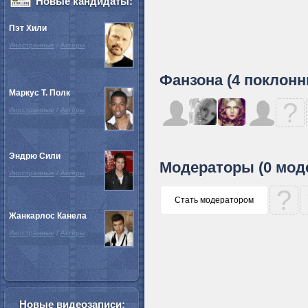
Новые кандидаты:
Пэт Хили
Иностранные
/
Актёры
Фанзона (4 поклонн
Маркус Т. Полк
?
Иностранные
/
Актёры
Эндрю Сили
Модераторы (0 мод
Иностранные
/
Актёры
?
Стать модератором
Жанкарлос Канела
Иностранные
/
Актёры
Новые видеозаписи: