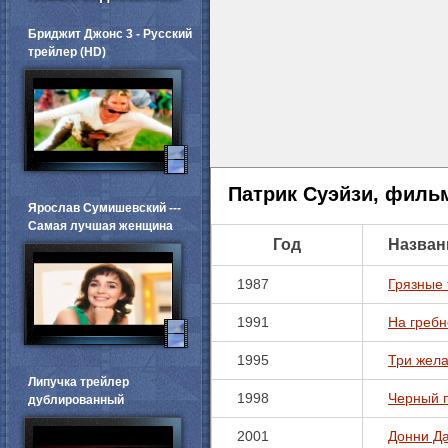
Бриджит Джонс 3 - Русский
трейлер (HD)
Патрик Суэйзи, филь
Ярослав Сумишевский ---
Самая лучшая женщина
Год
Назван
1987
Грязные
1991
На гребн
1995
Три жел
Липучка трейлер
1998
Черный 
дублированный
2001
Донни Д