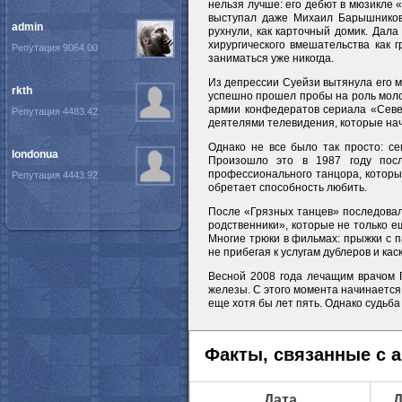
нельзя лучше: его дебют в мюзикле 
выступал даже Михаил Барышников,
admin
рухнули, как карточный домик. Дал
хирургического вмешательства как 
Репутация 9064.00
заниматься уже никогда.
Из депрессии Суейзи вытянула его ма
rkth
успешно прошел пробы на роль молод
армии конфедератов сериала «Север
Репутация 4483.42
деятелями телевидения, которые нач
Однако не все было так просто: се
londonua
Произошло это в 1987 году посл
профессионального танцора, которы
Репутация 4443.92
обретает способность любить.
После «Грязных танцев» последовал
родственники», которые не только е
Многие трюки в фильмах: прыжки с п
не прибегая к услугам дублеров и кас
Весной 2008 года лечащим врачом П
железы. С этого момента начинается
еще хотя бы лет пять. Однако судьба 
Факты, связанные с 
Дата
Д