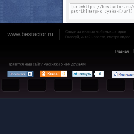
Следи за жизнью любимых актеров
www.bestactor.ru
Голосуй, читай новости, смотри видео
Главная
Нравится наш сайт? Расскажи о нём друзьям!