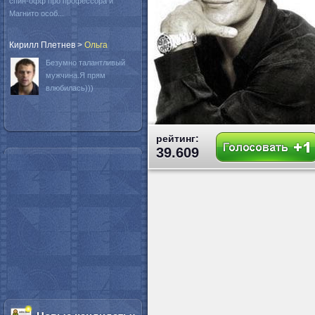
спин-офф про профессора и
Магнито особ...
Кирилл Плетнев
>
Oльга
Безумно талантливый
мужчина.Я прям
влюбилась)))
рейтинг:
39.609