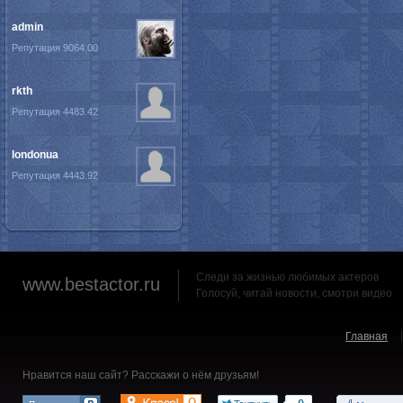
admin
Репутация 9064.00
rkth
Репутация 4483.42
londonua
Репутация 4443.92
Следи за жизнью любимых актеров
www.bestactor.ru
Голосуй, читай новости, смотри видео
Главная
Нравится наш сайт? Расскажи о нём друзьям!