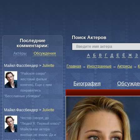
Поиск Актеров
Последние
комментарии:
Актёры
Обсуждения
А
Б
В
Г
Д
Е
Ё
Ж
З
Майкл Фассбендер
>
Juliette
Главная
→
Иностранные
→
Актрисы
→
К
"Райское озеро"
жестокий фильм
Биография
Обсужде
конечно. Еще с ним
понравились
"Бесславные ублюдки"...
Майкл Фассбендер
>
Juliette
Честно говоря, до
"Людей Х: Первый класс"
Майкла как актера
вообще не знала. Да и