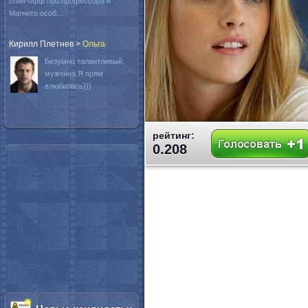
спин-офф про профессора и
Магнито особ...
Кирилл Плетнев
>
Oльга
Безумно талантливый
мужчина.Я прям
влюбилась)))
рейтинг:
0.208