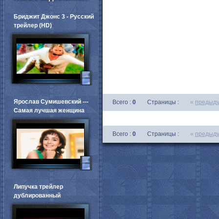
Бриджит Джонс 3 - Русский
трейлер (HD)
Ярослав Сумишевский ---
Всего :
0
Страницы :
«
предыд
Самая лучшая женщина
Всего :
0
Страницы :
«
предыд
Липучка трейлер
дублированный