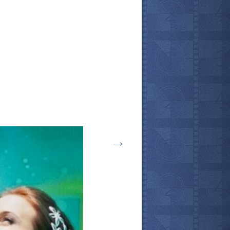
→
все актёры