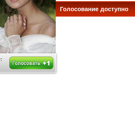
Голосование доступно
все
: