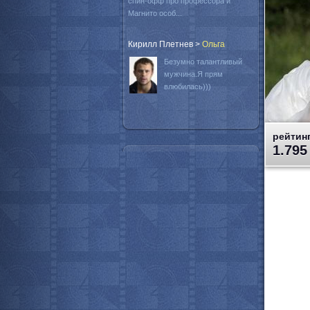
спин-офф про профессора и
Магнито особ...
Кирилл Плетнев
>
Oльга
Безумно талантливый
мужчина.Я прям
влюбилась)))
рейтинг
1.795