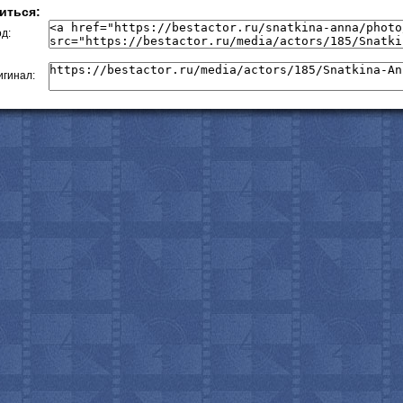
иться:
д:
гинал: