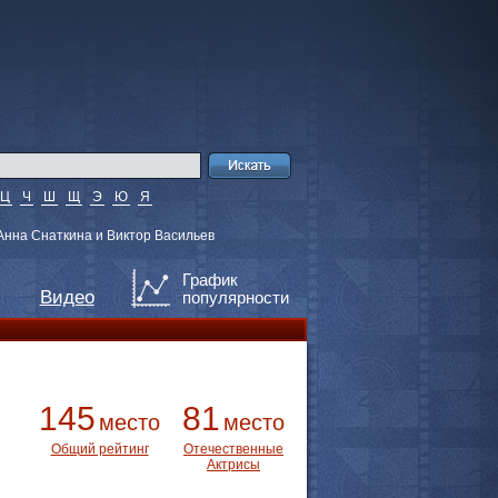
Ц
Ч
Ш
Щ
Э
Ю
Я
нна Снаткина и Виктор Васильев
График
Видео
популярности
145
81
место
место
Общий рейтинг
Отечественные
Актрисы