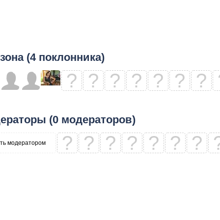
зона (4 поклонника)
?
?
?
?
?
?
?
ераторы (0 модераторов)
?
?
?
?
?
?
?
ть модератором