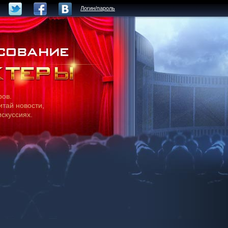
Логин/пароль
ров.
итай новости,
искуссиях.