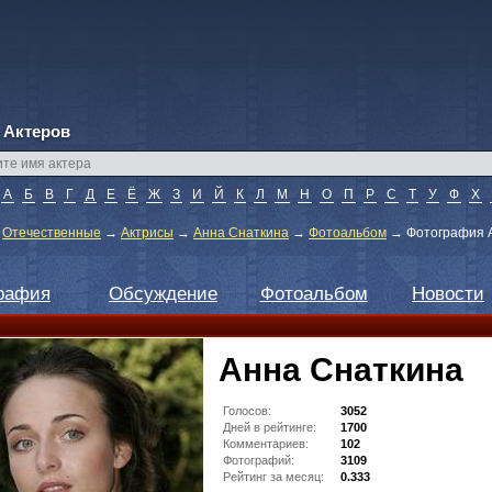
 Актеров
А
Б
В
Г
Д
Е
Ё
Ж
З
И
Й
К
Л
М
Н
О
П
Р
С
Т
У
Ф
Х
→
Отечественные
→
Актрисы
→
Анна Снаткина
→
Фотоальбом
→
Фотография А
рафия
Обсуждение
Фотоальбом
Новости
Анна Снаткина
Голосов:
3052
Дней в рейтинге:
1700
Комментариев:
102
Фотографий:
3109
Рейтинг за месяц:
0.333