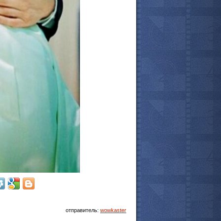
мотреть всё
отправитель:
wowkaster