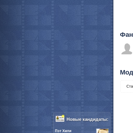
Фан
Мод
Ста
Новые кандидаты:
Пэт Хили