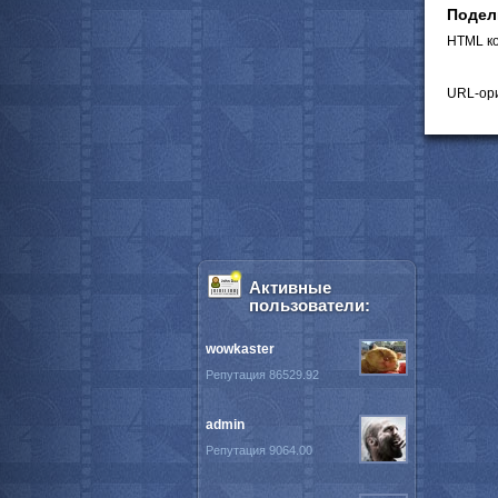
Подел
HTML ко
URL-ори
Активные
пользователи:
wowkaster
Репутация 86529.92
admin
Репутация 9064.00