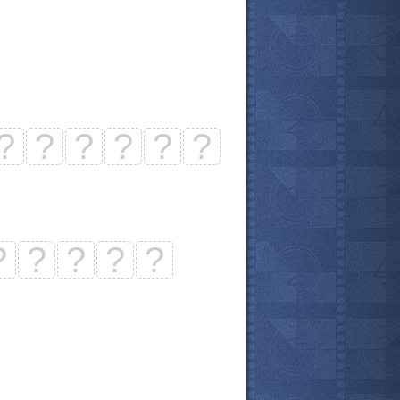
?
?
?
?
?
?
?
?
?
?
?