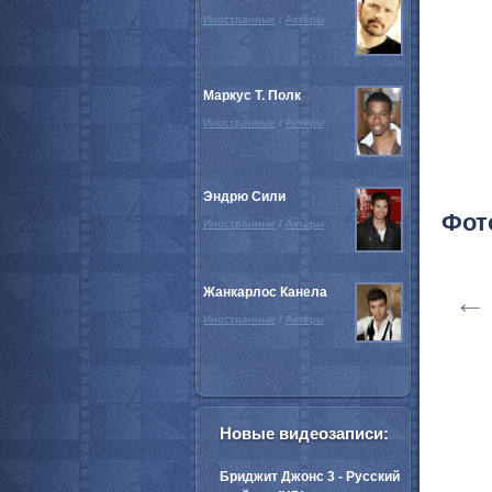
Иностранные
/
Актёры
Маркус Т. Полк
Иностранные
/
Актёры
Эндрю Сили
Фот
Иностранные
/
Актёры
Жанкарлос Канела
←
Иностранные
/
Актёры
Новые видеозаписи:
Бриджит Джонс 3 - Русский