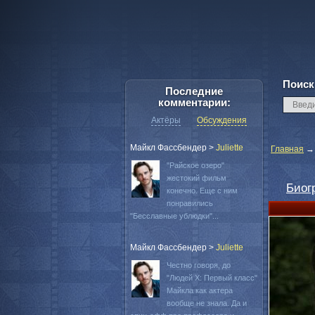
Поиск
Последние
комментарии:
Актёры
Обсуждения
Майкл Фассбендер
>
Juliette
Главная
"Райское озеро"
жестокий фильм
Биог
конечно. Еще с ним
понравились
"Бесславные ублюдки"...
Майкл Фассбендер
>
Juliette
Честно говоря, до
"Людей Х: Первый класс"
Майкла как актера
вообще не знала. Да и