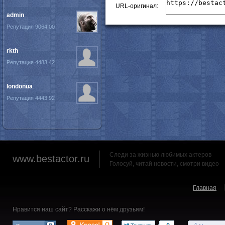
URL-оригинал:
admin
Репутация 9064.00
rkth
Репутация 4483.42
londonua
Репутация 4443.92
Следи за жизнью любимых актеров
www.bestactor.ru
Голосуй, читай новости, смотри видео
Главная
Нравится наш сайт? Расскажи о нём друзьям!