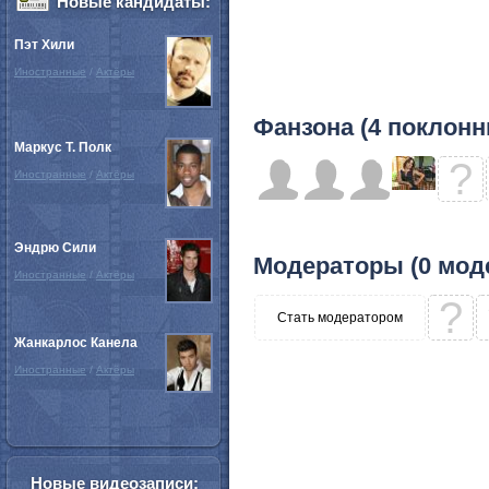
Новые кандидаты:
Пэт Хили
Иностранные
/
Актёры
Фанзона (4 поклонн
Маркус Т. Полк
?
Иностранные
/
Актёры
Эндрю Сили
Модераторы (0 мод
Иностранные
/
Актёры
?
Стать модератором
Жанкарлос Канела
Иностранные
/
Актёры
Новые видеозаписи: