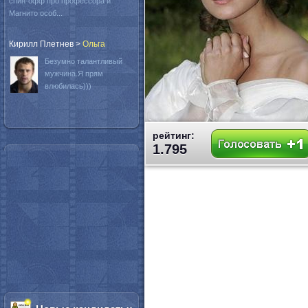
спин-офф про профессора и
Магнито особ...
Кирилл Плетнев
>
Oльга
Безумно талантливый
мужчина.Я прям
влюбилась)))
рейтинг:
1.795