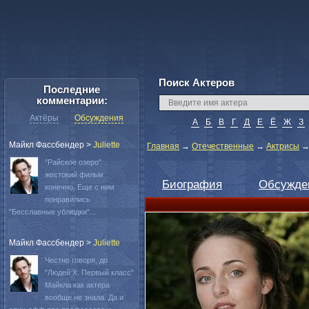
Поиск Актеров
Последние
комментарии:
Актёры
Обсуждения
А
Б
В
Г
Д
Е
Ё
Ж
З
Майкл Фассбендер
>
Juliette
Главная
→
Отечественные
→
Актрисы
"Райское озеро"
жестокий фильм
Биография
Обсужде
конечно. Еще с ним
понравились
"Бесславные ублюдки"...
Майкл Фассбендер
>
Juliette
Честно говоря, до
"Людей Х: Первый класс"
Майкла как актера
вообще не знала. Да и