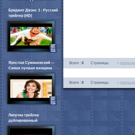
Бриджит Джонс 3 - Русский
трейлер (HD)
Ярослав Сумишевский ---
Всего :
0
Страницы :
«
предыд
Самая лучшая женщина
Всего :
0
Страницы :
«
предыд
Липучка трейлер
дублированный