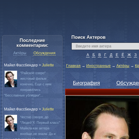
Поиск Актеров
Последние
комментарии:
Актёры
Обсуждения
А
Б
В
Г
Д
Е
Ё
Ж
З
Майкл Фассбендер
>
Juliette
Главная
→
Иностранные
→
Актёры
→
К
"Райское озеро"
жестокий фильм
Биография
Обсужде
конечно. Еще с ним
понравились
"Бесславные ублюдки"...
Майкл Фассбендер
>
Juliette
Честно говоря, до
"Людей Х: Первый класс"
Майкла как актера
вообще не знала. Да и