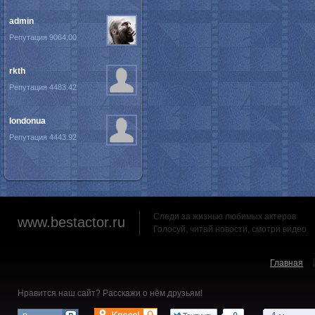
admin
Репутация 9064.00
rkth
Репутация 4483.42
londonua
Репутация 4443.92
Следи за жизнью любимых актеров
www.bestactor.ru
Голосуй, читай новости, смотри видео
Главная
Нравится наш сайт? Расскажи о нём друзьям!