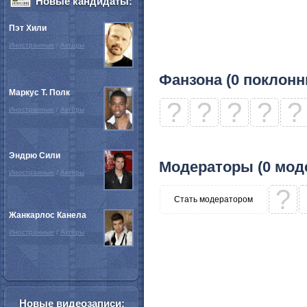
Новые кандидаты:
Пэт Хили
Иностранные
/
Актёры
Фанзона (0 поклонн
Маркус Т. Полк
?
?
?
?
?
Иностранные
/
Актёры
Эндрю Сили
Модераторы (0 мод
Иностранные
/
Актёры
?
Стать модератором
Жанкарлос Канела
Иностранные
/
Актёры
Новые видеозаписи: