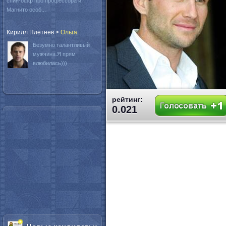
спин-офф про профессора и
Магнито особ...
Кирилл Плетнев
>
Oльга
Безумно талантливый
мужчина.Я прям
влюбилась)))
рейтинг:
0.021