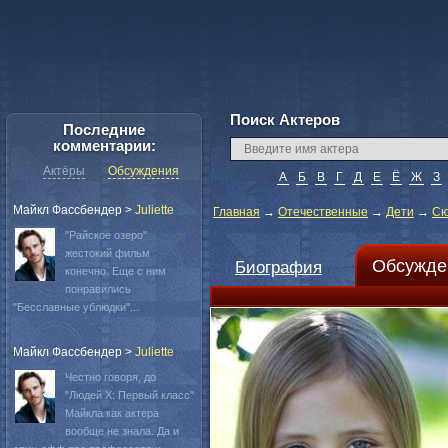
Поиск Актеров
Последние
комментарии:
Актёры
Обсуждения
А
Б
В
Г
Д
Е
Ё
Ж
З
Майкл Фассбендер
>
Juliette
Главная
→
Отечественные
→
Дети
→
Сю
"Райское озеро"
жестокий фильм
Обсужде
Биография
конечно. Еще с ним
понравились
"Бесславные ублюдки"...
Майкл Фассбендер
>
Juliette
Честно говоря, до
"Людей Х: Первый класс"
Майкла как актера
вообще не знала. Да и