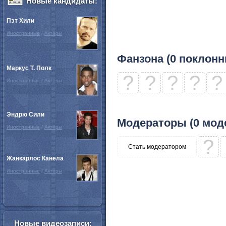
Новые кандидаты:
Пэт Хили
Иностранные
/
Актёры
Фанзона (0 поклонн
Маркус Т. Полк
?
?
?
?
?
Иностранные
/
Актёры
Эндрю Сили
Модераторы (0 мод
Иностранные
/
Актёры
?
Стать модератором
Жанкарлос Канела
Иностранные
/
Актёры
Новые видеозаписи: