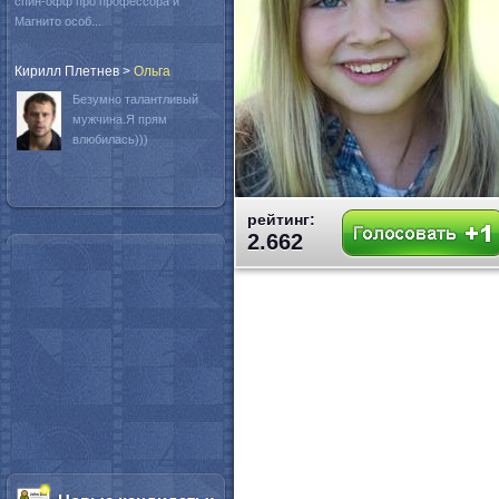
спин-офф про профессора и
Магнито особ...
Кирилл Плетнев
>
Oльга
Безумно талантливый
мужчина.Я прям
влюбилась)))
рейтинг:
2.662