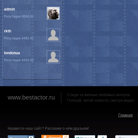
admin
Репутация 9064.00
rkth
Репутация 4483.42
londonua
Репутация 4443.92
Следи за жизнью любимых актеров
www.bestactor.ru
Голосуй, читай новости, смотри видео
Главная
Нравится наш сайт? Расскажи о нём друзьям!