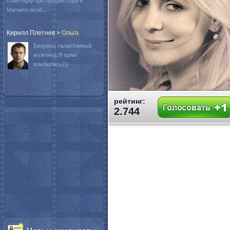
спин-офф про профессора и
Магнито особ...
Кирилл Плетнев
>
Oльга
Безумно талантливый
мужчина.Я прям
влюбилась)))
рейтинг:
2.744