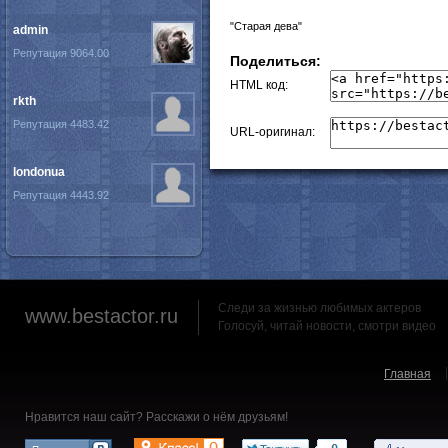
"Старая дева"
admin
Репутация 9064.00
Поделиться:
HTML код:
rkth
Репутация 4483.42
URL-оригинал:
londonua
Репутация 4443.92
Следи за жизнью любимых актеров
www.bestactor.ru
Голосуй, читай новости, смотри видео
Главная
Нравится наш сайт? Расскажи о нём друзьям!