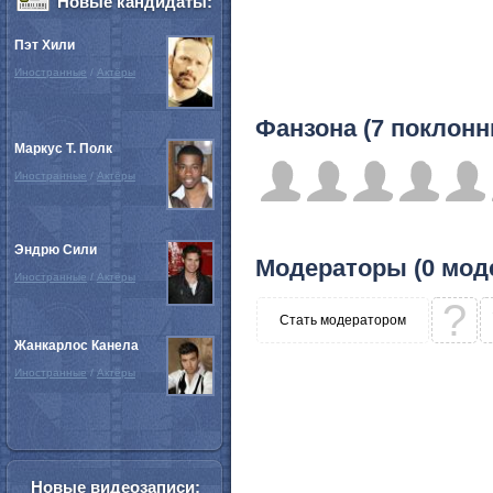
Новые кандидаты:
Пэт Хили
Иностранные
/
Актёры
Фанзона (7 поклонн
Маркус Т. Полк
Иностранные
/
Актёры
Эндрю Сили
Модераторы (0 мод
Иностранные
/
Актёры
?
Стать модератором
Жанкарлос Канела
Иностранные
/
Актёры
Новые видеозаписи: