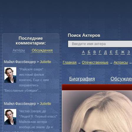
Поиск Актеров
Последние
комментарии:
Актёры
Обсуждения
А
Б
В
Г
Д
Е
Ё
Ж
З
Майкл Фассбендер
>
Juliette
Главная
→
Отечественные
→
Актрисы
"Райское озеро"
жестокий фильм
Биография
Обсужде
конечно. Еще с ним
понравились
"Бесславные ублюдки"...
Майкл Фассбендер
>
Juliette
Честно говоря, до
"Людей Х: Первый класс"
Майкла как актера
вообще не знала. Да и