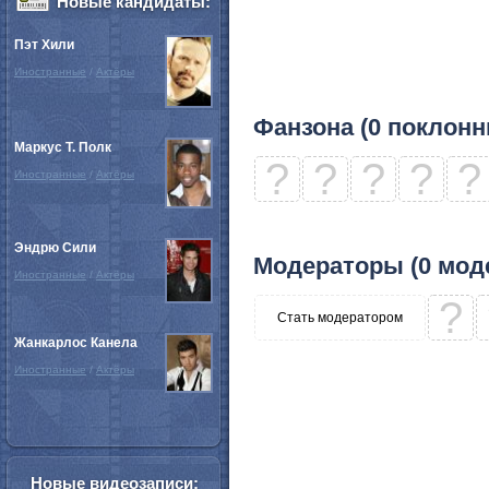
Новые кандидаты:
Пэт Хили
Иностранные
/
Актёры
Фанзона (0 поклонн
Маркус Т. Полк
?
?
?
?
?
Иностранные
/
Актёры
Эндрю Сили
Модераторы (0 мод
Иностранные
/
Актёры
?
Стать модератором
Жанкарлос Канела
Иностранные
/
Актёры
Новые видеозаписи: