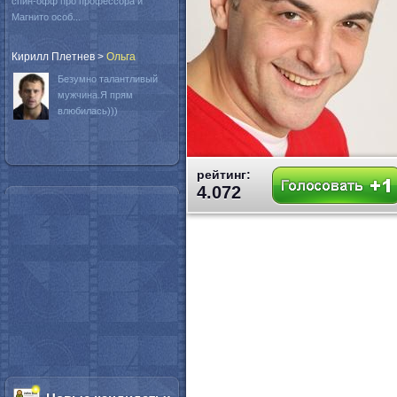
спин-офф про профессора и
Магнито особ...
Кирилл Плетнев
>
Oльга
Безумно талантливый
мужчина.Я прям
влюбилась)))
рейтинг:
4.072