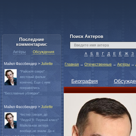
Поиск Актеров
Последние
комментарии:
Актёры
Обсуждения
А
Б
В
Г
Д
Е
Ё
Ж
З
Майкл Фассбендер
>
Juliette
Главная
→
Отечественные
→
Актёры
→
"Райское озеро"
жестокий фильм
Биография
Обсужде
конечно. Еще с ним
понравились
"Бесславные ублюдки"...
Майкл Фассбендер
>
Juliette
Честно говоря, до
"Людей Х: Первый класс"
Майкла как актера
вообще не знала. Да и