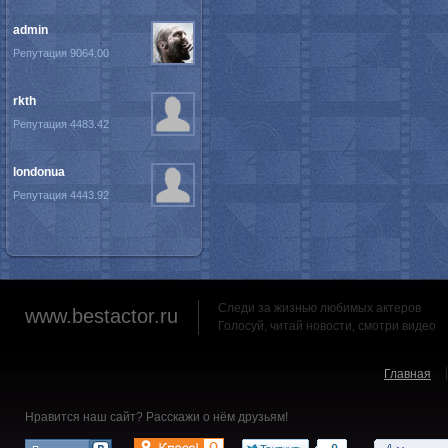
admin
Репутация 9064.00
rkth
Репутация 4483.42
londonua
Репутация 4443.92
Следи за жизнью любимых актеров
www.bestactor.ru
Голосуй, читай новости, смотри видео
Главная
Нравится наш сайт? Расскажи о нём друзьям!