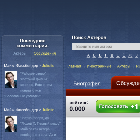
Поиск Актеров
Последние
комментарии:
Актёры
Обсуждения
А
Б
В
Г
Д
Е
Ё
Ж
З
Майкл Фассбендер
>
Juliette
Главная
→
Иностранные
→
Актёры
→
R
"Райское озеро"
жестокий фильм
Обсужде
Биография
конечно. Еще с ним
понравились
"Бесславные ублюдки"...
рейтинг:
0.000
Майкл Фассбендер
>
Juliette
Честно говоря, до
"Людей Х: Первый класс"
Майкла как актера
вообще не знала. Да и