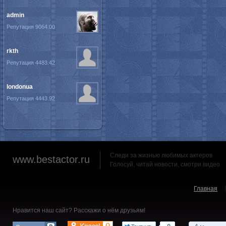
admin
Репутация 9064.00
rkth
Репутация 4483.42
londonua
Репутация 4443.92
Следи за жизнью любимых актеров
www.bestactor.ru
Голосуй, читай новости, смотри видео
Главная
Нравится наш сайт? Расскажи о нём друзьям!