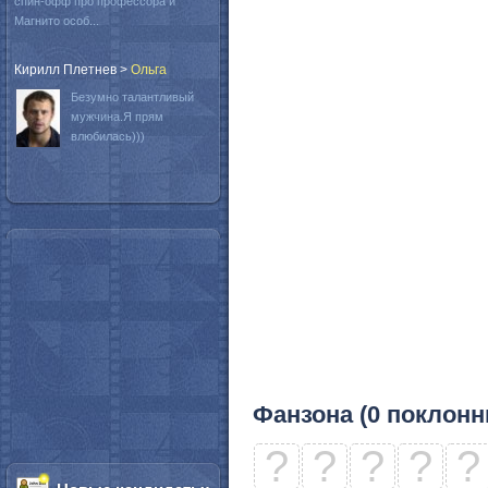
спин-офф про профессора и
Магнито особ...
Кирилл Плетнев
>
Oльга
Безумно талантливый
мужчина.Я прям
влюбилась)))
Фанзона (0 поклонн
?
?
?
?
?