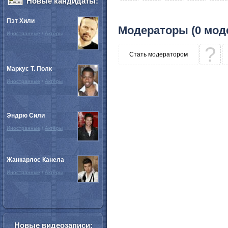
Новые кандидаты:
Пэт Хили
Модераторы (0 мод
Иностранные
/
Актёры
?
Стать модератором
Маркус Т. Полк
Иностранные
/
Актёры
Эндрю Сили
Иностранные
/
Актёры
Жанкарлос Канела
Иностранные
/
Актёры
Новые видеозаписи: