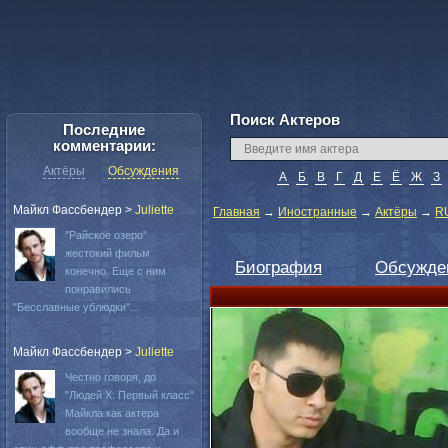
Поиск Актеров
Последние
комментарии:
Актёры
Обсуждения
А
Б
В
Г
Д
Е
Ё
Ж
З
Майкл Фассбендер
>
Juliette
Главная
→
Иностранные
→
Актёры
→
R
"Райское озеро"
жестокий фильм
Биография
Обсужде
конечно. Еще с ним
понравились
"Бесславные ублюдки"...
Майкл Фассбендер
>
Juliette
Честно говоря, до
"Людей Х: Первый класс"
Майкла как актера
вообще не знала. Да и