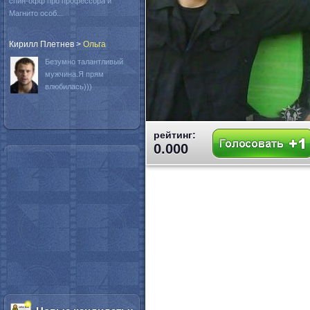
спин-офф про профессора и
Магнито особ...
Кирилл Плетнев
>
Oльга
Безумно талантливый
мужчина.Я прям
влюбилась)))
рейтинг:
0.000