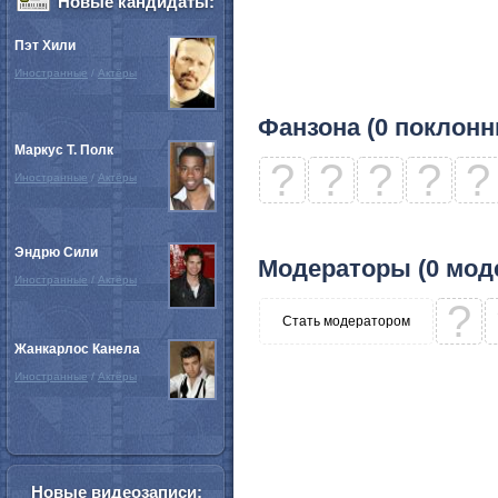
Новые кандидаты:
Пэт Хили
Иностранные
/
Актёры
Фанзона (0 поклонн
Маркус Т. Полк
?
?
?
?
?
Иностранные
/
Актёры
Эндрю Сили
Модераторы (0 мод
Иностранные
/
Актёры
?
Стать модератором
Жанкарлос Канела
Иностранные
/
Актёры
Новые видеозаписи: