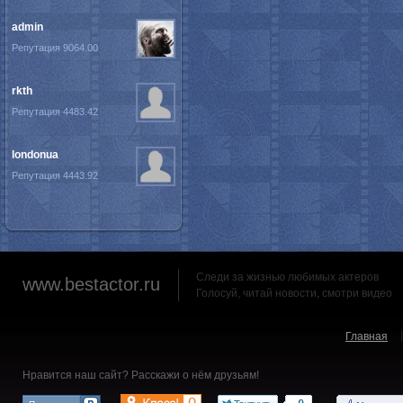
admin
Репутация 9064.00
rkth
Репутация 4483.42
londonua
Репутация 4443.92
Следи за жизнью любимых актеров
www.bestactor.ru
Голосуй, читай новости, смотри видео
Главная
Нравится наш сайт? Расскажи о нём друзьям!