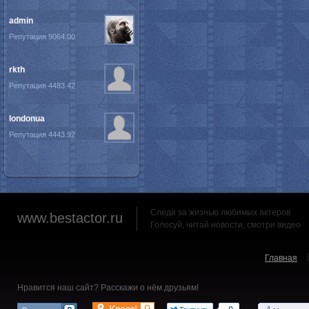
admin
Репутация 9064.00
rkth
Репутация 4483.42
londonua
Репутация 4443.92
Следи за жизнью любимых актеров
www.bestactor.ru
Голосуй, читай новости, смотри видео
Главная
Нравится наш сайт? Расскажи о нём друзьям!