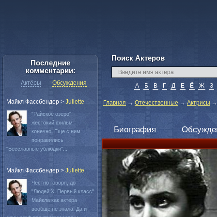
Поиск Актеров
Последние
комментарии:
Актёры
Обсуждения
А
Б
В
Г
Д
Е
Ё
Ж
З
Майкл Фассбендер
>
Juliette
Главная
→
Отечественные
→
Актрисы
"Райское озеро"
жестокий фильм
Биография
Обсужде
конечно. Еще с ним
понравились
"Бесславные ублюдки"...
Майкл Фассбендер
>
Juliette
Честно говоря, до
"Людей Х: Первый класс"
Майкла как актера
вообще не знала. Да и