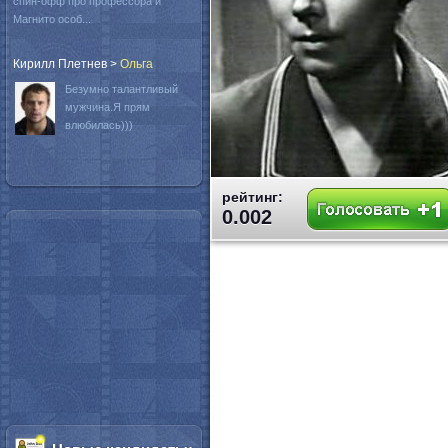
спин-офф про профессора и
Магнито особ...
Кирилл Плетнев
>
Oльга
Безумно талантливый
мужчина.Я прям
влюбилась)))
рейтинг:
0.002