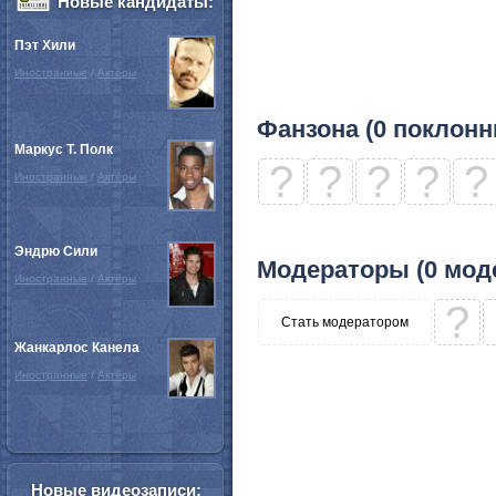
Новые кандидаты:
Пэт Хили
Иностранные
/
Актёры
Фанзона (0 поклонн
Маркус Т. Полк
?
?
?
?
?
Иностранные
/
Актёры
Эндрю Сили
Модераторы (0 мод
Иностранные
/
Актёры
?
Стать модератором
Жанкарлос Канела
Иностранные
/
Актёры
Новые видеозаписи: