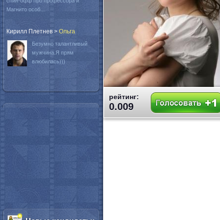
спин-офф про профессора и
Магнито особ...
Кирилл Плетнев
>
Oльга
Безумно талантливый
мужчина.Я прям
влюбилась)))
рейтинг:
0.009