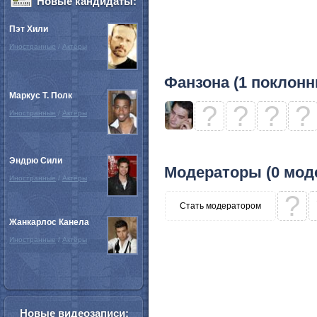
Новые кандидаты:
Пэт Хили
Иностранные
/
Актёры
Фанзона (1 поклонн
Маркус Т. Полк
?
?
?
?
Иностранные
/
Актёры
Эндрю Сили
Модераторы (0 мод
Иностранные
/
Актёры
?
Стать модератором
Жанкарлос Канела
Иностранные
/
Актёры
Новые видеозаписи: