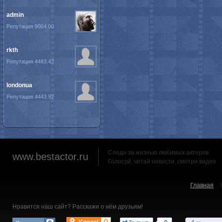
admin
Репутация 9064.00
rkth
Репутация 4483.42
londonua
Репутация 4443.92
Следи за жизнью любимых актеров
www.bestactor.ru
Голосуй, читай новости, смотри видео
Главная
Нравится наш сайт? Расскажи о нём друзьям!