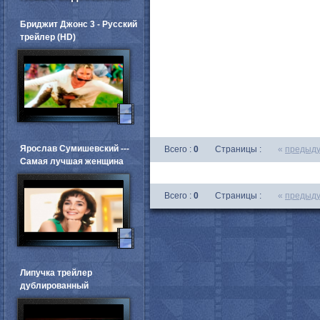
Бриджит Джонс 3 - Русский
трейлер (HD)
Ярослав Сумишевский ---
Всего :
0
Страницы :
«
предыд
Самая лучшая женщина
Всего :
0
Страницы :
«
предыд
Липучка трейлер
дублированный