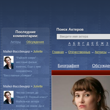
Поиск Актеров
Последние
комментарии:
Актёры
Обсуждения
А
Б
В
Г
Д
Е
Ё
Ж
З
Майкл Фассбендер
>
Juliette
Главная
→
Отечественные
→
Актрисы
"Райское озеро"
жестокий фильм
Биография
Обсужде
конечно. Еще с ним
понравились
"Бесславные ублюдки"...
Майкл Фассбендер
>
Juliette
Честно говоря, до
"Людей Х: Первый класс"
Майкла как актера
вообще не знала. Да и