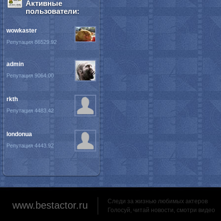
Активные
пользователи:
wowkaster
Репутация 86529.92
admin
Репутация 9064.00
rkth
Репутация 4483.42
londonua
Репутация 4443.92
Следи за жизнью любимых актеров
www.bestactor.ru
Голосуй, читай новости, смотри видео