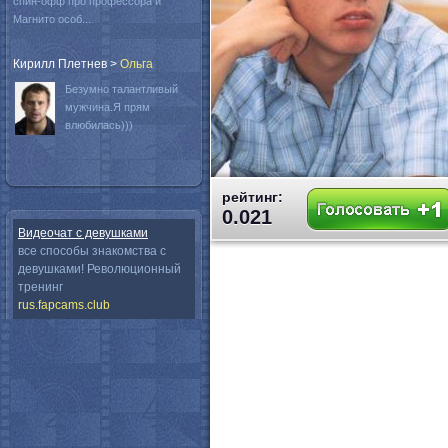
спин-офф про профессора и
Магнито особ...
Кирилл Плетнев
>
Oльга
Безумно талантливый
мужчина.Я прям
влюбилась)))
рейтинг:
0.021
Видеочат с девушками
все способы знакомства с
девушками! Революционный
тренинг
rus.fapcams.club