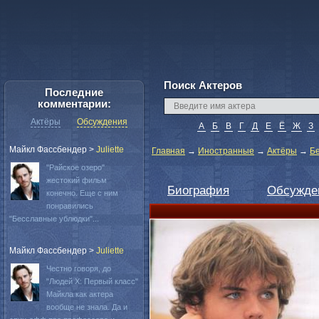
Поиск Актеров
Последние
комментарии:
Актёры
Обсуждения
А
Б
В
Г
Д
Е
Ё
Ж
З
Майкл Фассбендер
>
Juliette
Главная
→
Иностранные
→
Актёры
→
Б
"Райское озеро"
жестокий фильм
Биография
Обсужде
конечно. Еще с ним
понравились
"Бесславные ублюдки"...
Майкл Фассбендер
>
Juliette
Честно говоря, до
"Людей Х: Первый класс"
Майкла как актера
вообще не знала. Да и