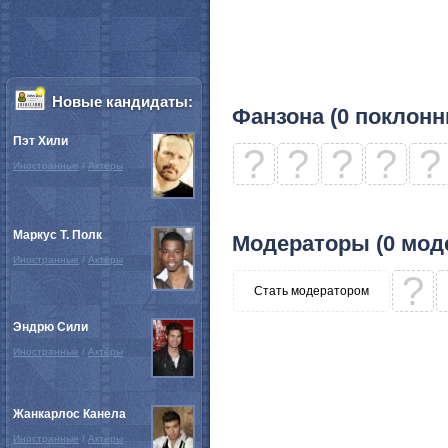
Новые кандидаты:
Фанзона (0 поклонн
Пэт Хили
?
?
?
?
?
Иностранные
/
Актёры
Маркус Т. Полк
Модераторы (0 мод
Иностранные
/
Актёры
?
Стать модератором
Эндрю Сили
Иностранные
/
Актёры
Жанкарлос Канела
Иностранные
/
Актёры