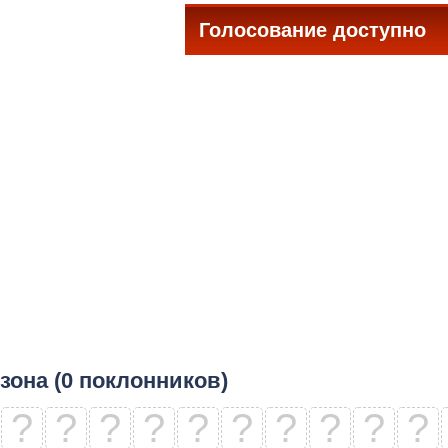
Голосование доступно
все
зона (0 поклонников)
?
?
?
?
?
?
?
?
?
?