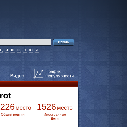
Ц
Ч
Ш
Щ
Э
Ю
Я
График
Видео
популярности
rot
3226
1526
место
место
Общий рейтинг
Иностранные
Дети