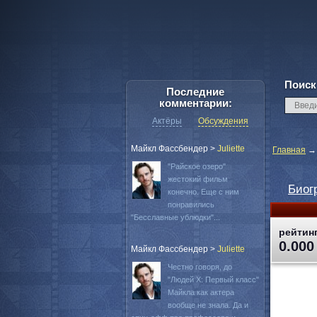
Поиск
Последние
комментарии:
Актёры
Обсуждения
Майкл Фассбендер
>
Juliette
Главная
"Райское озеро"
жестокий фильм
Биог
конечно. Еще с ним
понравились
"Бесславные ублюдки"...
рейтинг
0.000
Майкл Фассбендер
>
Juliette
Честно говоря, до
"Людей Х: Первый класс"
Майкла как актера
вообще не знала. Да и