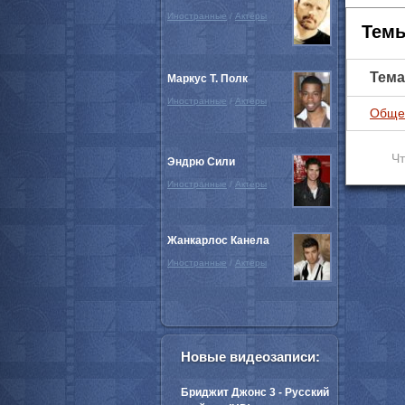
Иностранные
/
Актёры
Темы
Тема
Маркус Т. Полк
Иностранные
/
Актёры
Обще
Чт
Эндрю Сили
Иностранные
/
Актёры
Жанкарлос Канела
Иностранные
/
Актёры
Новые видеозаписи:
Бриджит Джонс 3 - Русский