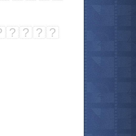
?
?
?
?
?