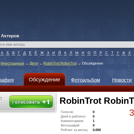
 Актеров
А
Б
В
Г
Д
Е
Ё
Ж
З
И
Й
К
Л
М
Н
О
П
Р
С
Т
У
Ф
Х
→
Иностранные
→
Дети
→
RobinTrot RobinTrot
→
Обсуждение
Обсуждение
рафия
Фотоальбом
Новости
:
RobinTrot RobinT
Голосов:
0
Дней в рейтинге:
0
Комментариев:
1
Фотографий:
0
Рейтинг за месяц:
0.000