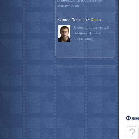
спин-офф про профессора и
Магнито особ...
Кирилл Плетнев
>
Oльга
Безумно талантливый
мужчина.Я прям
влюбилась)))
Фан
?