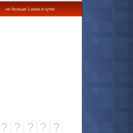
не больше 1 раза в сутки
 комментарии
?
?
?
?
?