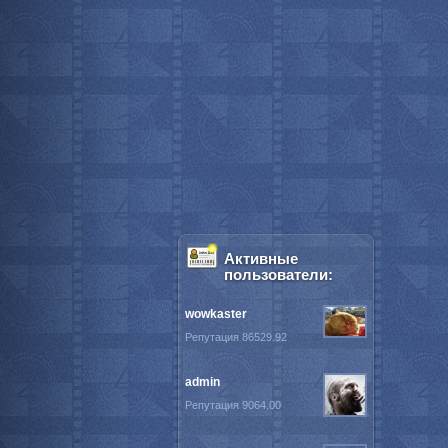
Активные
пользователи:
wowkaster
Репутация 86529.92
admin
Репутация 9064.00