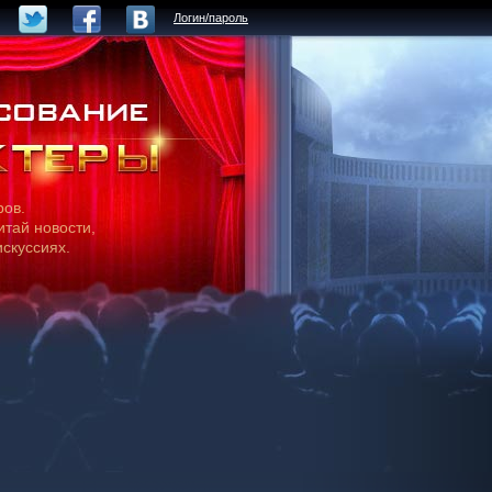
Логин/пароль
ров.
итай новости,
искуссиях.