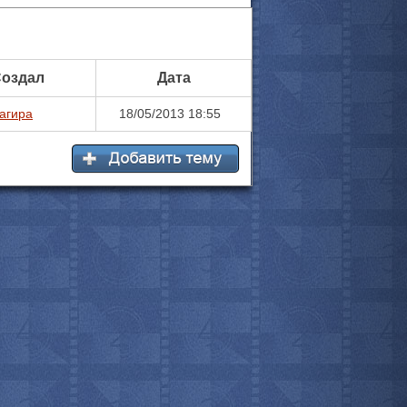
оздал
Дата
агира
18/05/2013 18:55
все актёры