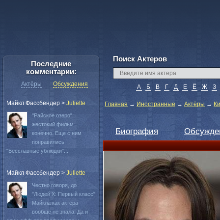
Поиск Актеров
Последние
комментарии:
Актёры
Обсуждения
А
Б
В
Г
Д
Е
Ё
Ж
З
Майкл Фассбендер
>
Juliette
Главная
→
Иностранные
→
Актёры
→
Ки
"Райское озеро"
жестокий фильм
Биография
Обсужде
конечно. Еще с ним
понравились
"Бесславные ублюдки"...
Майкл Фассбендер
>
Juliette
Честно говоря, до
"Людей Х: Первый класс"
Майкла как актера
вообще не знала. Да и