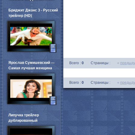
Бриджит Джонс 3 - Русский
трейлер (HD)
Ярослав Сумишевский ---
Всего :
0
Страницы :
«
предыд
Самая лучшая женщина
Всего :
0
Страницы :
«
предыд
Липучка трейлер
дублированный