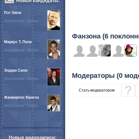
Новые кандидаты:
Пэт Хили
Иностранные
/
Актёры
Фанзона (6 поклонн
Маркус Т. Полк
Иностранные
/
Актёры
Эндрю Сили
Модераторы (0 мод
Иностранные
/
Актёры
?
Стать модератором
Жанкарлос Канела
Иностранные
/
Актёры
Новые видеозаписи: