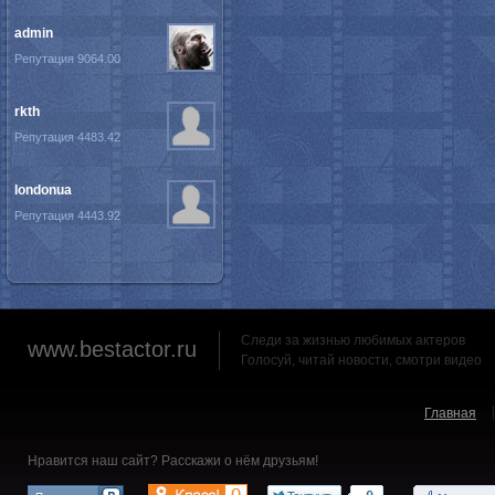
admin
Репутация 9064.00
rkth
Репутация 4483.42
londonua
Репутация 4443.92
Следи за жизнью любимых актеров
www.bestactor.ru
Голосуй, читай новости, смотри видео
Главная
Нравится наш сайт? Расскажи о нём друзьям!