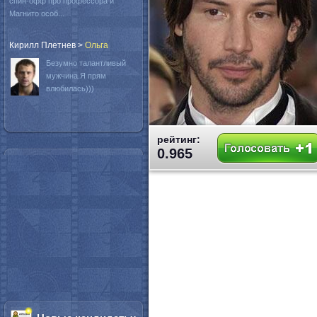
спин-офф про профессора и
Магнито особ...
Кирилл Плетнев
>
Oльга
Безумно талантливый
мужчина.Я прям
влюбилась)))
рейтинг:
0.965