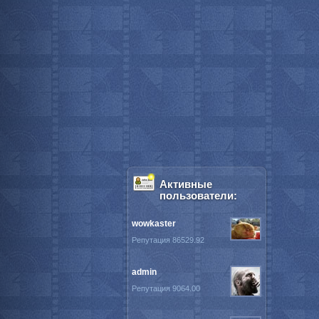
Активные
пользователи:
wowkaster
Репутация 86529.92
admin
Репутация 9064.00