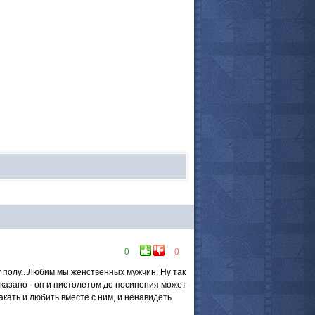
все актёры
0
0
у полу.. Любим мы женственных мужчин. Ну так
сказано - он и пистолетом до посинения может
акать и любить вместе с ним, и ненавидеть