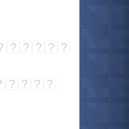
?
?
?
?
?
?
?
?
?
?
?