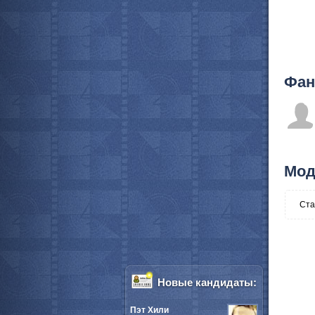
Фан
Мод
Ста
Новые кандидаты:
Пэт Хили