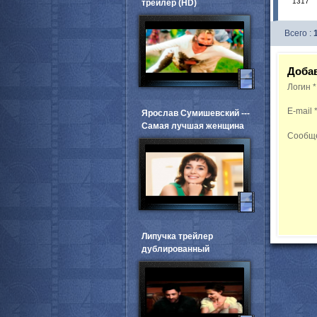
1317
трейлер (HD)
Всего :
Доба
Логин
*
E-mail
Ярослав Сумишевский ---
Самая лучшая женщина
Сообщ
Липучка трейлер
дублированный