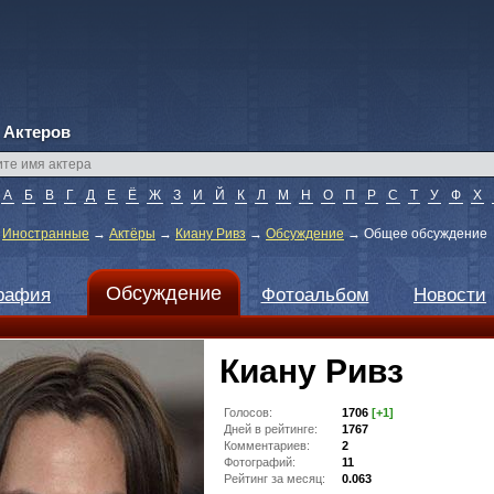
 Актеров
А
Б
В
Г
Д
Е
Ё
Ж
З
И
Й
К
Л
М
Н
О
П
Р
С
Т
У
Ф
Х
→
Иностранные
→
Актёры
→
Киану Ривз
→
Обсуждение
→
Общее обсуждение
Обсуждение
рафия
Фотоальбом
Новости
Киану Ривз
Голосов:
1706
[+1]
Дней в рейтинге:
1767
Комментариев:
2
Фотографий:
11
Рейтинг за месяц:
0.063