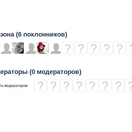
зона (6 поклонников)
?
?
?
?
?
ераторы (0 модераторов)
?
?
?
?
?
?
?
ть модератором