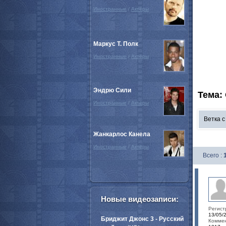
Иностранные
/
Актёры
Маркус Т. Полк
Иностранные
/
Актёры
Эндрю Сили
Тема:
Иностранные
/
Актёры
Ветка 
Жанкарлос Канела
Иностранные
/
Актёры
Всего :
Новые видеозаписи:
Регист
13/05/
Бриджит Джонс 3 - Русский
Коммен