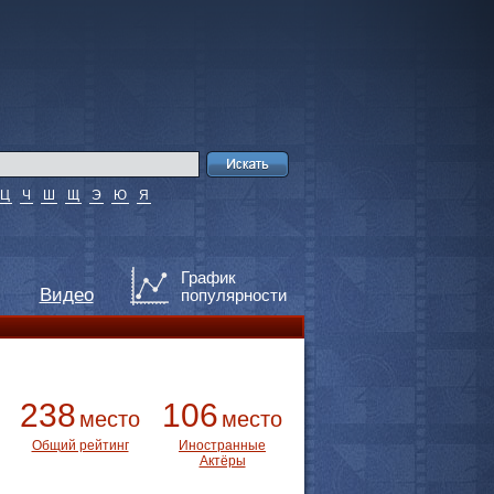
Ц
Ч
Ш
Щ
Э
Ю
Я
График
Видео
популярности
238
106
место
место
Общий рейтинг
Иностранные
Актёры