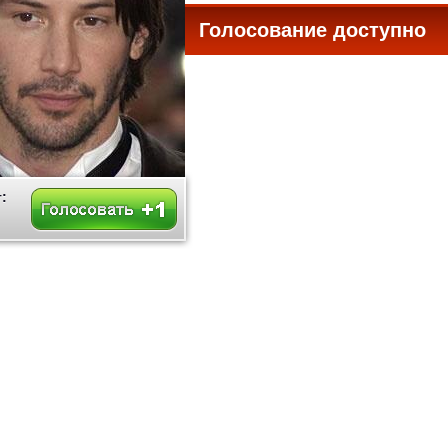
Голосование доступно
все
: