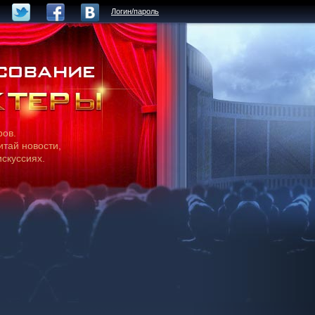
Логин/пароль
ров.
итай новости,
искуссиях.