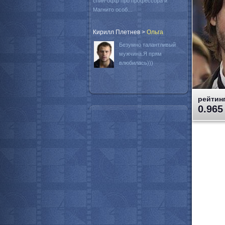
спин-офф про профессора и
Магнито особ...
Кирилл Плетнев
>
Oльга
Безумно талантливый
мужчина.Я прям
влюбилась)))
рейтинг
0.965