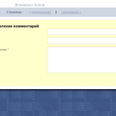
25/06/2013
00:46
1
Страницы :
«
предыдущая
1
следующая »
вление комментарий
*
ение
*