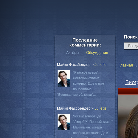
Поиск
Последние
комментарии:
Актёры
Обсуждения
Майкл Фассбендер
>
Juliette
Главная
"Райское озеро"
жестокий фильм
Биог
конечно. Еще с ним
понравились
"Бесславные ублюдки"...
Майкл Фассбендер
>
Juliette
Честно говоря, до
"Людей Х: Первый класс"
Майкла как актера
вообще не знала. Да и