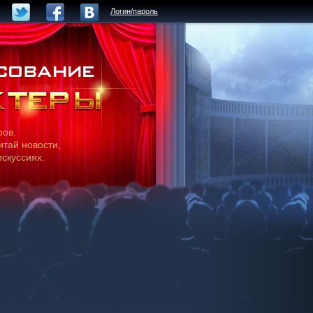
Логин/пароль
ров.
итай новости,
искуссиях.