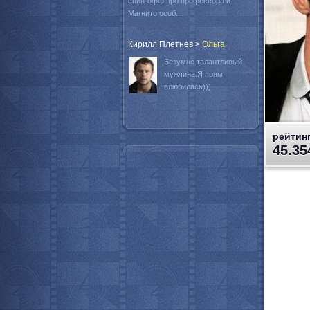
спин-офф про профессора и
Магнито особ...
Кирилл Плетнев
>
Oльга
Безумно талантливый
мужчина.Я прям
влюбилась)))
рейтинг
45.35