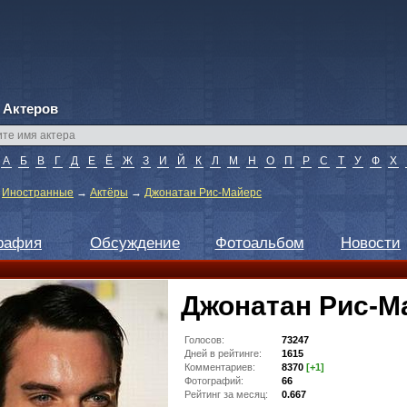
 Актеров
А
Б
В
Г
Д
Е
Ё
Ж
З
И
Й
К
Л
М
Н
О
П
Р
С
Т
У
Ф
Х
→
Иностранные
→
Актёры
→
Джонатан Рис-Майерс
рафия
Обсуждение
Фотоальбом
Новости
Джонатан Рис-М
Голосов:
73247
Дней в рейтинге:
1615
Комментариев:
8370
[+1]
Фотографий:
66
Рейтинг за месяц:
0.667