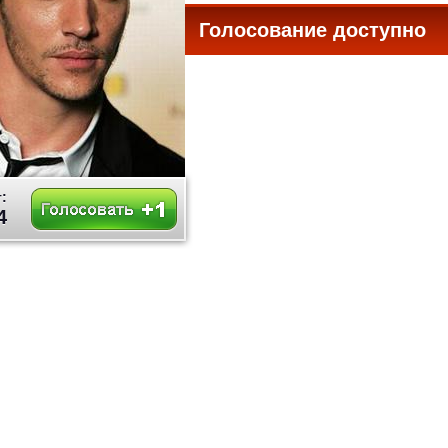
Голосование доступно
все
:
4