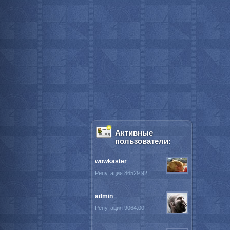
Активные
пользователи:
wowkaster
Репутация 86529.92
admin
Репутация 9064.00