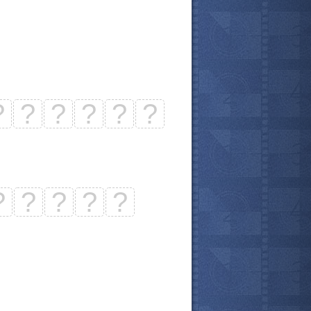
?
?
?
?
?
?
?
?
?
?
?