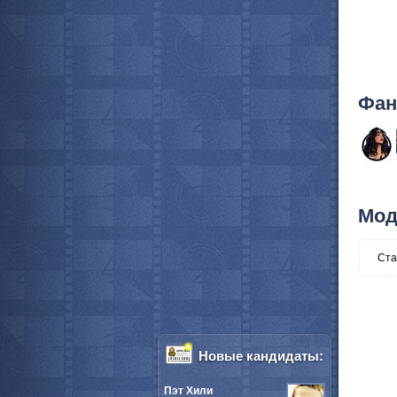
Фан
Мод
Ста
Новые кандидаты:
Пэт Хили