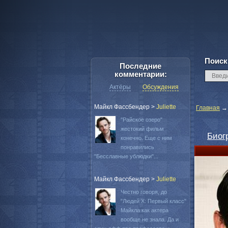
Поиск
Последние
комментарии:
Актёры
Обсуждения
Майкл Фассбендер
>
Juliette
Главная
"Райское озеро"
жестокий фильм
Биог
конечно. Еще с ним
понравились
"Бесславные ублюдки"...
Майкл Фассбендер
>
Juliette
Честно говоря, до
"Людей Х: Первый класс"
Майкла как актера
вообще не знала. Да и