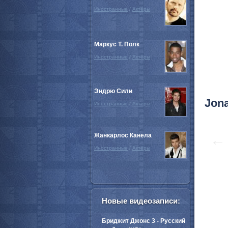
Иностранные
/
Актёры
Маркус Т. Полк
Иностранные
/
Актёры
Эндрю Сили
Jona
Иностранные
/
Актёры
Жанкарлос Канела
←
Иностранные
/
Актёры
Новые видеозаписи:
Бриджит Джонс 3 - Русский