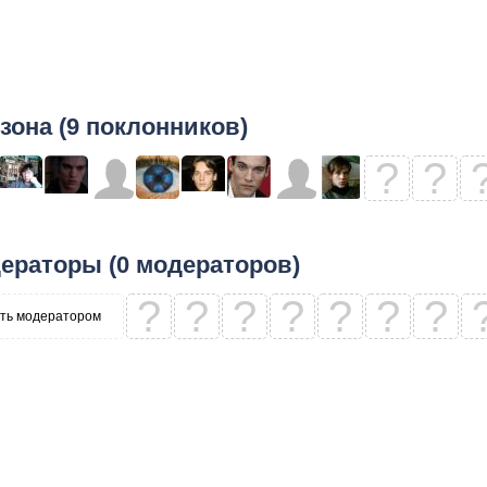
зона (9 поклонников)
?
?
ераторы (0 модераторов)
?
?
?
?
?
?
?
ть модератором