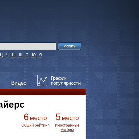
Ц
Ч
Ш
Щ
Э
Ю
Я
График
Видео
популярности
айерс
6
5
место
место
Общий рейтинг
Иностранные
Актёры