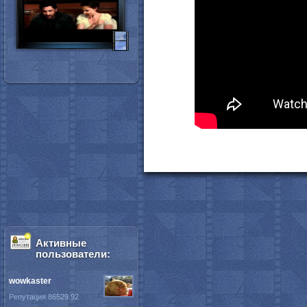
Активные
пользователи:
wowkaster
Репутация 86529.92