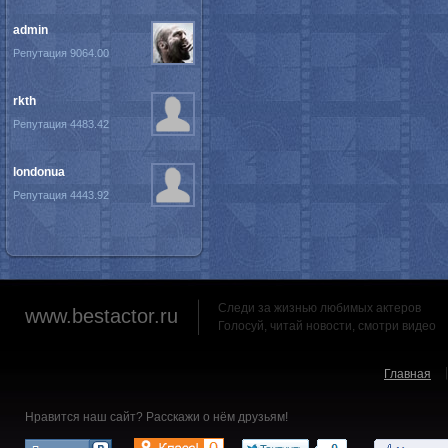
admin
Репутация 9064.00
rkth
Репутация 4483.42
londonua
Репутация 4443.92
Следи за жизнью любимых актеров
www.bestactor.ru
Голосуй, читай новости, смотри видео
Главная
Нравится наш сайт? Расскажи о нём друзьям!