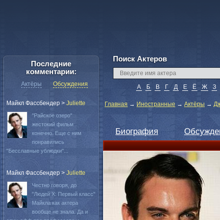
Поиск Актеров
Последние
комментарии:
Актёры
Обсуждения
А
Б
В
Г
Д
Е
Ё
Ж
З
Майкл Фассбендер
>
Juliette
Главная
→
Иностранные
→
Актёры
→
Д
"Райское озеро"
жестокий фильм
Биография
Обсужде
конечно. Еще с ним
понравились
"Бесславные ублюдки"...
Майкл Фассбендер
>
Juliette
Честно говоря, до
"Людей Х: Первый класс"
Майкла как актера
вообще не знала. Да и