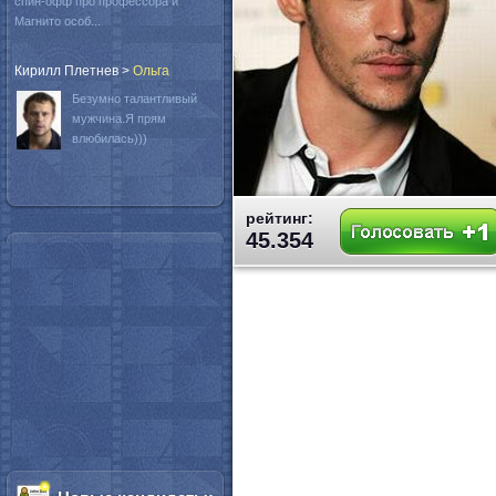
спин-офф про профессора и
Магнито особ...
Кирилл Плетнев
>
Oльга
Безумно талантливый
мужчина.Я прям
влюбилась)))
рейтинг:
45.354