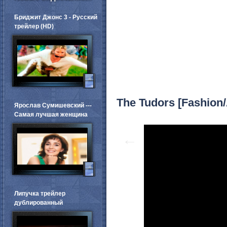
Бриджит Джонс 3 - Русский
трейлер (HD)
The Tudors [Fashion
Ярослав Сумишевский ---
Самая лучшая женщина
←
Липучка трейлер
дублированный