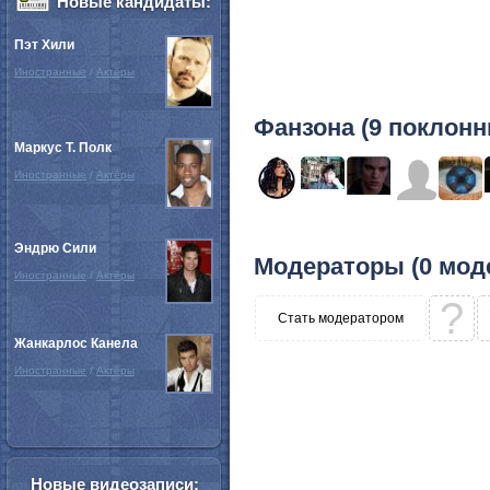
Новые кандидаты:
Пэт Хили
Иностранные
/
Актёры
Фанзона (9 поклонн
Маркус Т. Полк
Иностранные
/
Актёры
Эндрю Сили
Модераторы (0 мод
Иностранные
/
Актёры
?
Стать модератором
Жанкарлос Канела
Иностранные
/
Актёры
Новые видеозаписи: