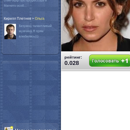
спин-офф про профессора и
Магнито особ...
Кирилл Плетнев
>
Oльга
Безумно талантливый
мужчина.Я прям
влюбилась)))
рейтинг:
0.028