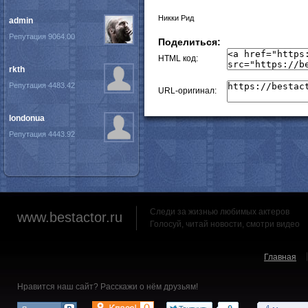
Никки Рид
admin
Репутация 9064.00
Поделиться:
HTML код:
rkth
Репутация 4483.42
URL-оригинал:
londonua
Репутация 4443.92
Следи за жизнью любимых актеров
www.bestactor.ru
Голосуй, читай новости, смотри видео
Главная
Нравится наш сайт? Расскажи о нём друзьям!