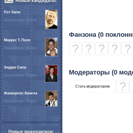
Новые кандидаты:
Пэт Хили
Иностранные
/
Актёры
Фанзона (0 поклонн
Маркус Т. Полк
?
?
?
?
?
Иностранные
/
Актёры
Эндрю Сили
Модераторы (0 мод
Иностранные
/
Актёры
?
Стать модератором
Жанкарлос Канела
Иностранные
/
Актёры
Новые видеозаписи: