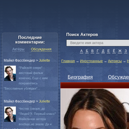
Поиск Актеров
Последние
комментарии:
Актёры
Обсуждения
А
Б
В
Г
Д
Е
Ё
Ж
З
Майкл Фассбендер
>
Juliette
Главная
→
Иностранные
→
Актрисы
→
Н
"Райское озеро"
жестокий фильм
Биография
Обсужде
конечно. Еще с ним
понравились
"Бесславные ублюдки"...
Майкл Фассбендер
>
Juliette
Честно говоря, до
"Людей Х: Первый класс"
Майкла как актера
вообще не знала. Да и