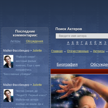
Поиск Актеров
Последние
комментарии:
Актёры
Обсуждения
А
Б
В
Г
Д
Е
Ё
Ж
З
Майкл Фассбендер
>
Juliette
Главная
→
Отечественные
→
Актрисы
"Райское озеро"
жестокий фильм
Биография
Обсужде
конечно. Еще с ним
понравились
"Бесславные ублюдки"...
Майкл Фассбендер
>
Juliette
Честно говоря, до
"Людей Х: Первый класс"
Майкла как актера
вообще не знала. Да и