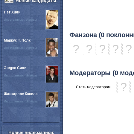
Новые кандидаты:
Пэт Хили
Иностранные
/
Актёры
Фанзона (0 поклонн
Маркус Т. Полк
?
?
?
?
?
Иностранные
/
Актёры
Эндрю Сили
Модераторы (0 мод
Иностранные
/
Актёры
?
Стать модератором
Жанкарлос Канела
Иностранные
/
Актёры
Новые видеозаписи: