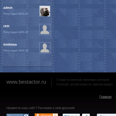
admin
Репутация 9064.00
rkth
Репутация 4483.42
londonua
Репутация 4443.92
Следи за жизнью любимых актеров
www.bestactor.ru
Голосуй, читай новости, смотри видео
Главная
Нравится наш сайт? Расскажи о нём друзьям!