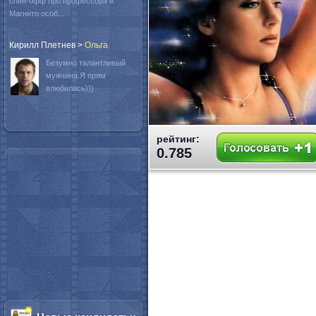
спин-офф про профессора и
Магнито особ...
Кирилл Плетнев
>
Oльга
Безумно талантливый
мужчина.Я прям
влюбилась)))
рейтинг:
0.785