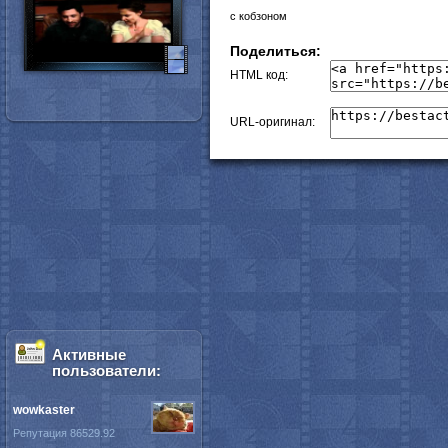
с кобзоном
Поделиться:
HTML код:
URL-оригинал:
Активные
пользователи:
wowkaster
Репутация 86529.92