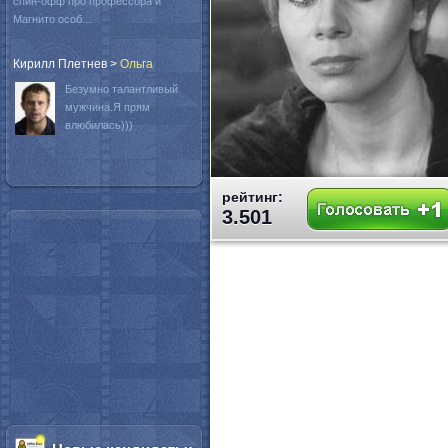
спин-офф про профессора и
Магнито особ...
Кирилл Плетнев
>
Oльга
Безумно талантливый
мужчина.Я прям
влюбилась)))
рейтинг:
3.501