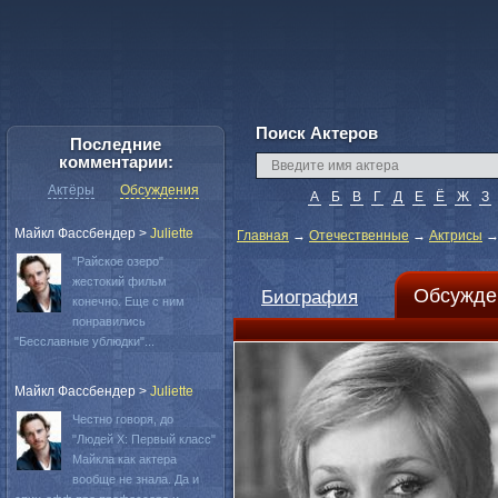
Поиск Актеров
Последние
комментарии:
Актёры
Обсуждения
А
Б
В
Г
Д
Е
Ё
Ж
З
Майкл Фассбендер
>
Juliette
Главная
→
Отечественные
→
Актрисы
"Райское озеро"
жестокий фильм
Обсужде
Биография
конечно. Еще с ним
понравились
"Бесславные ублюдки"...
Майкл Фассбендер
>
Juliette
Честно говоря, до
"Людей Х: Первый класс"
Майкла как актера
вообще не знала. Да и