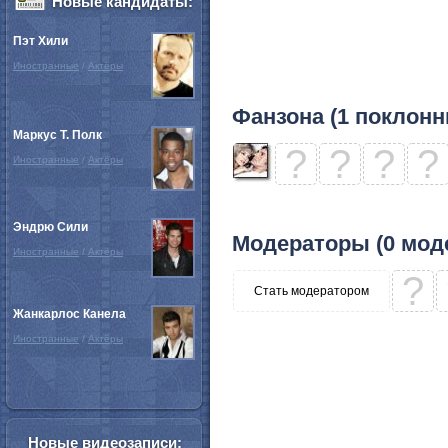
Новые кандидаты:
Пэт Хили
Иностранные
/
Актёры
Фанзона (1 поклонн
Маркус Т. Полк
?
?
?
?
Иностранные
/
Актёры
Эндрю Сили
Модераторы (0 мод
Иностранные
/
Актёры
?
Стать модератором
Жанкарлос Канела
Иностранные
/
Актёры
Новые видеозаписи: