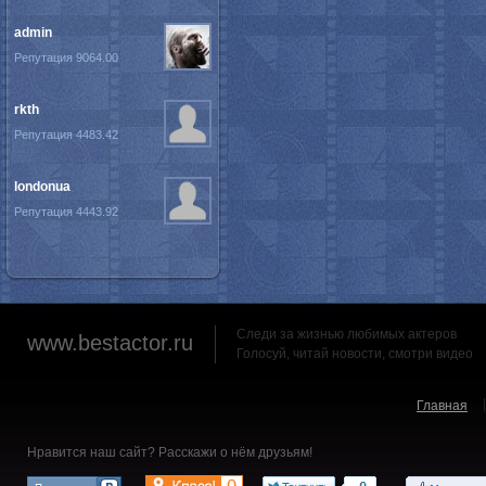
admin
Репутация 9064.00
rkth
Репутация 4483.42
londonua
Репутация 4443.92
Следи за жизнью любимых актеров
www.bestactor.ru
Голосуй, читай новости, смотри видео
Главная
Нравится наш сайт? Расскажи о нём друзьям!