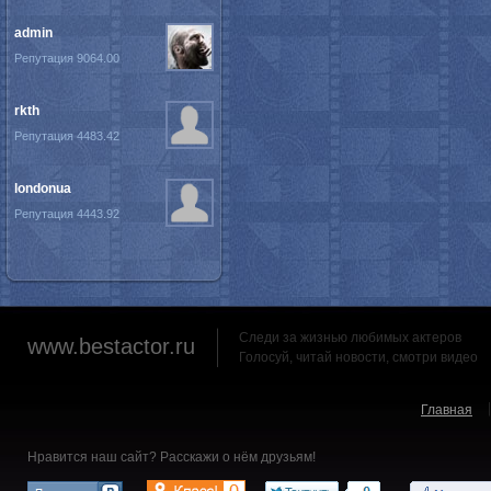
admin
Репутация 9064.00
rkth
Репутация 4483.42
londonua
Репутация 4443.92
Следи за жизнью любимых актеров
www.bestactor.ru
Голосуй, читай новости, смотри видео
Главная
Нравится наш сайт? Расскажи о нём друзьям!