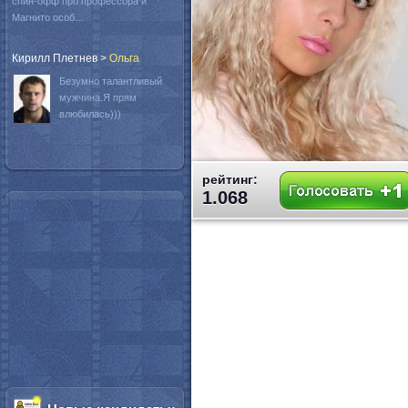
спин-офф про профессора и
Магнито особ...
Кирилл Плетнев
>
Oльга
Безумно талантливый
мужчина.Я прям
влюбилась)))
рейтинг:
1.068