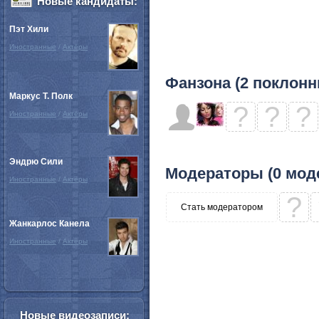
Новые кандидаты:
Пэт Хили
Иностранные
/
Актёры
Фанзона (2 поклонн
Маркус Т. Полк
?
?
?
Иностранные
/
Актёры
Эндрю Сили
Модераторы (0 мод
Иностранные
/
Актёры
?
Стать модератором
Жанкарлос Канела
Иностранные
/
Актёры
Новые видеозаписи: