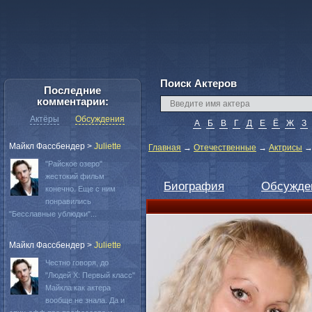
Поиск Актеров
Последние
комментарии:
Актёры
Обсуждения
А
Б
В
Г
Д
Е
Ё
Ж
З
Майкл Фассбендер
>
Juliette
Главная
→
Отечественные
→
Актрисы
"Райское озеро"
жестокий фильм
Биография
Обсужде
конечно. Еще с ним
понравились
"Бесславные ублюдки"...
Майкл Фассбендер
>
Juliette
Честно говоря, до
"Людей Х: Первый класс"
Майкла как актера
вообще не знала. Да и