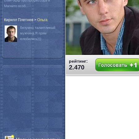
спин-офф про профессора и
Магнито особ...
Кирилл Плетнев
>
Oльга
Безумно талантливый
мужчина.Я прям
влюбилась)))
рейтинг:
2.470