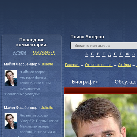
Поиск Актеров
Последние
комментарии:
Актёры
Обсуждения
А
Б
В
Г
Д
Е
Ё
Ж
З
Майкл Фассбендер
>
Juliette
Главная
→
Отечественные
→
Актёры
→
"Райское озеро"
жестокий фильм
Биография
Обсужде
конечно. Еще с ним
понравились
"Бесславные ублюдки"...
Майкл Фассбендер
>
Juliette
Честно говоря, до
"Людей Х: Первый класс"
Майкла как актера
вообще не знала. Да и