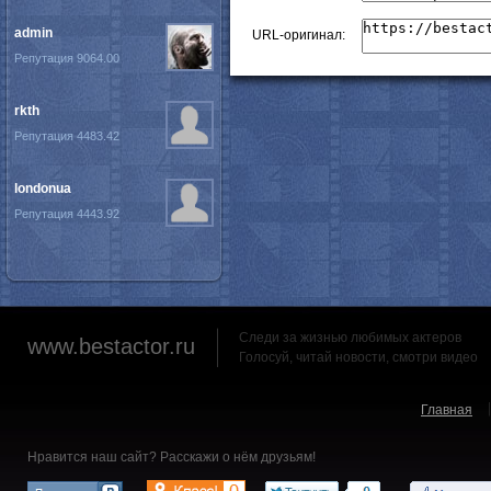
admin
URL-оригинал:
Репутация 9064.00
rkth
Репутация 4483.42
londonua
Репутация 4443.92
Следи за жизнью любимых актеров
www.bestactor.ru
Голосуй, читай новости, смотри видео
Главная
Нравится наш сайт? Расскажи о нём друзьям!