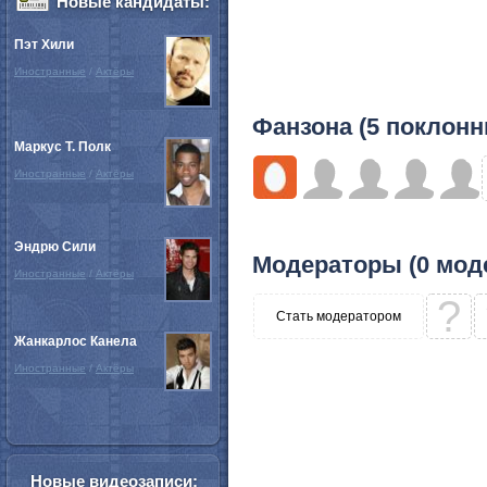
Новые кандидаты:
Пэт Хили
Иностранные
/
Актёры
Фанзона (5 поклонн
Маркус Т. Полк
Иностранные
/
Актёры
Эндрю Сили
Модераторы (0 мод
Иностранные
/
Актёры
?
Стать модератором
Жанкарлос Канела
Иностранные
/
Актёры
Новые видеозаписи: