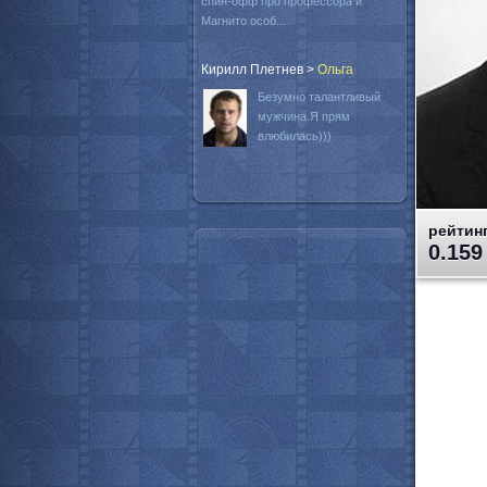
спин-офф про профессора и
Магнито особ...
Кирилл Плетнев
>
Oльга
Безумно талантливый
мужчина.Я прям
влюбилась)))
рейтинг
0.159