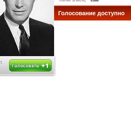
Рейтинг за месяц:
0.000
Голосование доступно
все
: