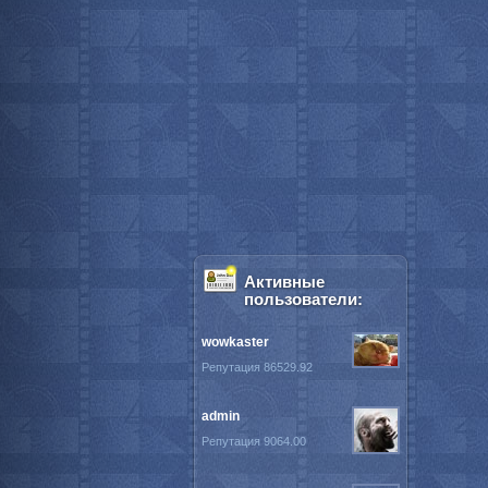
Активные
пользователи:
wowkaster
Репутация 86529.92
admin
Репутация 9064.00