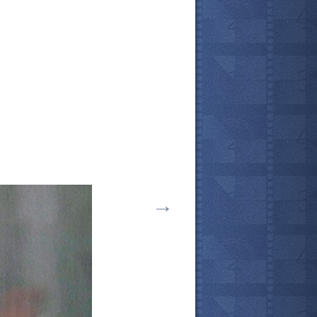
→
все актёры