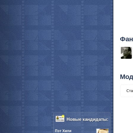
Фан
Мод
Ста
Новые кандидаты:
Пэт Хили