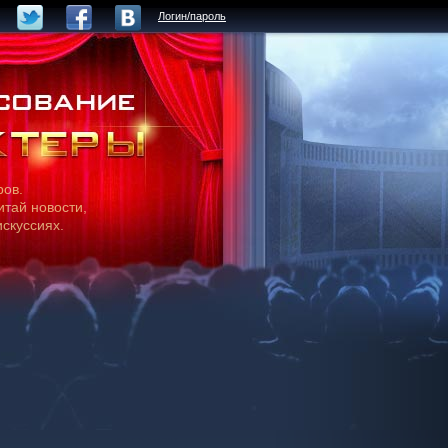
Логин/пароль
ров.
итай новости,
искуссиях.