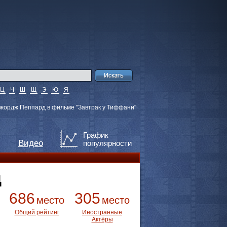
Ц
Ч
Ш
Щ
Э
Ю
Я
жордж Пеппард в фильме "Завтрак у Тиффани"
График
Видео
популярности
д
686
305
место
место
Общий рейтинг
Иностранные
Актёры