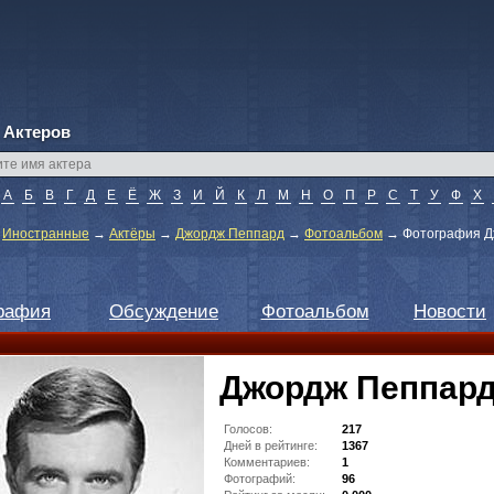
 Актеров
А
Б
В
Г
Д
Е
Ё
Ж
З
И
Й
К
Л
М
Н
О
П
Р
С
Т
У
Ф
Х
→
Иностранные
→
Актёры
→
Джордж Пеппард
→
Фотоальбом
→
Фотография Д
рафия
Обсуждение
Фотоальбом
Новости
Джордж Пеппар
Голосов:
217
Дней в рейтинге:
1367
Комментариев:
1
Фотографий:
96