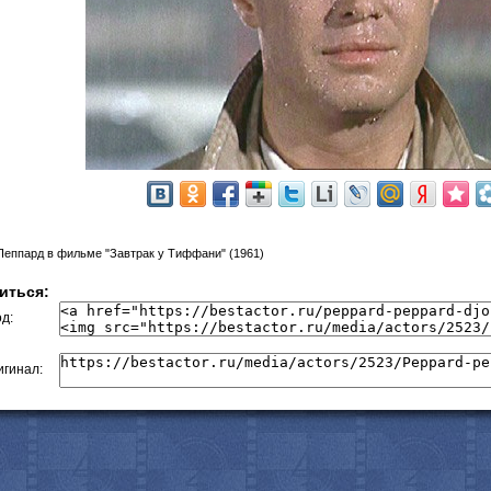
еппард в фильме "Завтрак у Тиффани" (1961)
иться:
д:
гинал: