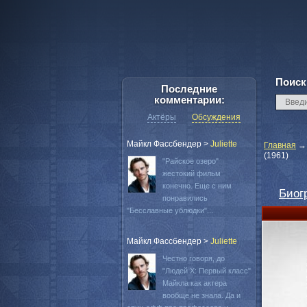
Поиск
Последние
комментарии:
Актёры
Обсуждения
Майкл Фассбендер
>
Juliette
Главная
(1961)
"Райское озеро"
жестокий фильм
конечно. Еще с ним
Биог
понравились
"Бесславные ублюдки"...
Майкл Фассбендер
>
Juliette
Честно говоря, до
"Людей Х: Первый класс"
Майкла как актера
вообще не знала. Да и