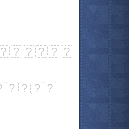
?
?
?
?
?
?
?
?
?
?
?