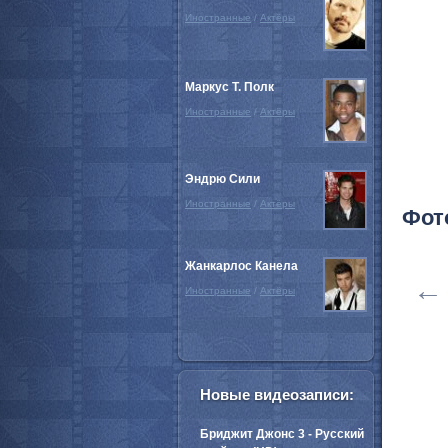
Иностранные
/
Актёры
Маркус Т. Полк
Иностранные
/
Актёры
Эндрю Сили
Иностранные
/
Актёры
Фот
Жанкарлос Канела
←
Иностранные
/
Актёры
Новые видеозаписи:
Бриджит Джонс 3 - Русский