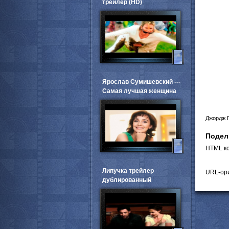
трейлер (HD)
Ярослав Сумишевский ---
Самая лучшая женщина
Джордж П
Подел
HTML ко
Липучка трейлер
URL-ори
дублированный