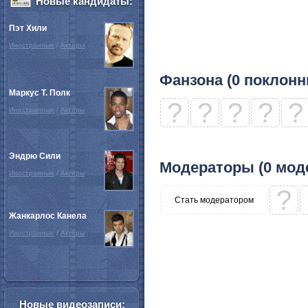
Новые кандидаты:
Пэт Хили
Иностранные
/
Актёры
Фанзона (0 поклонн
Маркус Т. Полк
?
?
?
?
?
Иностранные
/
Актёры
Эндрю Сили
Модераторы (0 мод
Иностранные
/
Актёры
?
Стать модератором
Жанкарлос Канела
Иностранные
/
Актёры
Новые видеозаписи: