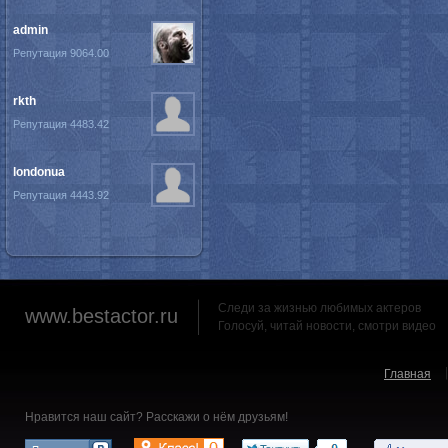
admin
Репутация 9064.00
rkth
Репутация 4483.42
londonua
Репутация 4443.92
Следи за жизнью любимых актеров
www.bestactor.ru
Голосуй, читай новости, смотри видео
Главная
Нравится наш сайт? Расскажи о нём друзьям!