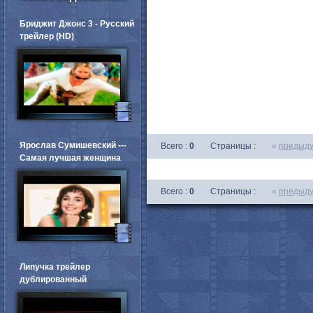
Бриджит Джонс 3 - Русский
трейлер (HD)
Ярослав Сумишевский ---
Всего :
0
Страницы :
«
предыд
Самая лучшая женщина
Всего :
0
Страницы :
«
предыд
Липучка трейлер
дублированный