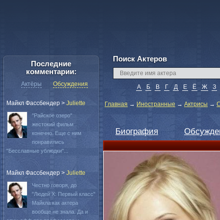
Поиск Актеров
Последние
комментарии:
Актёры
Обсуждения
А
Б
В
Г
Д
Е
Ё
Ж
З
Майкл Фассбендер
>
Juliette
Главная
→
Иностранные
→
Актрисы
→
С
"Райское озеро"
жестокий фильм
Биография
Обсужде
конечно. Еще с ним
понравились
"Бесславные ублюдки"...
Майкл Фассбендер
>
Juliette
Честно говоря, до
"Людей Х: Первый класс"
Майкла как актера
вообще не знала. Да и