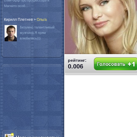
спин-офф про профессора и
Магнито особ...
Кирилл Плетнев
>
Oльга
Безумно талантливый
мужчина.Я прям
влюбилась)))
рейтинг:
0.006