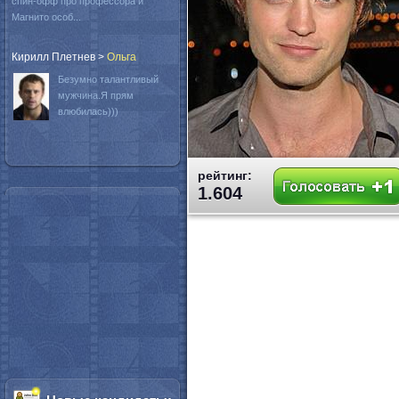
спин-офф про профессора и
Магнито особ...
Кирилл Плетнев
>
Oльга
Безумно талантливый
мужчина.Я прям
влюбилась)))
рейтинг:
1.604