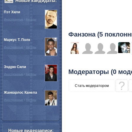
Новые кандидаты:
Пэт Хили
Иностранные
/
Актёры
Фанзона (5 поклонн
Маркус Т. Полк
Иностранные
/
Актёры
Эндрю Сили
Модераторы (0 мод
Иностранные
/
Актёры
?
Стать модератором
Жанкарлос Канела
Иностранные
/
Актёры
Новые видеозаписи: