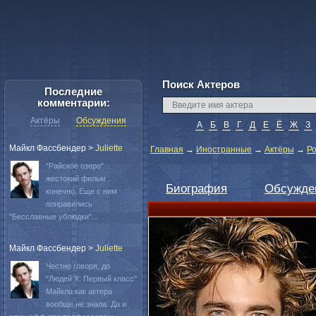
Поиск Актеров
Последние
комментарии:
Актёры
Обсуждения
А
Б
В
Г
Д
Е
Ё
Ж
З
Майкл Фассбендер
>
Juliette
Главная
→
Иностранные
→
Актёры
→
Р
"Райское озеро"
жестокий фильм
Биография
Обсужде
конечно. Еще с ним
понравились
"Бесславные ублюдки"...
Майкл Фассбендер
>
Juliette
Честно говоря, до
"Людей Х: Первый класс"
Майкла как актера
вообще не знала. Да и