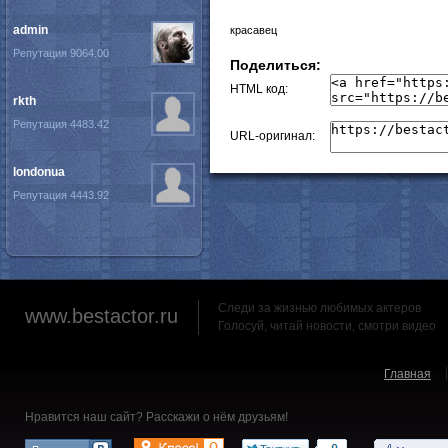
admin
красавец
Репутация 9064.00
Поделиться:
HTML код:
rkth
Репутация 4483.42
URL-оригинал:
londonua
Репутация 4443.92
Следи за жизнью любимых актеров
www.bestactor.ru
Голосуй, читай новости, смотри видео
Главная
Нравится наш сайт? Расскажи о нём друзьям!