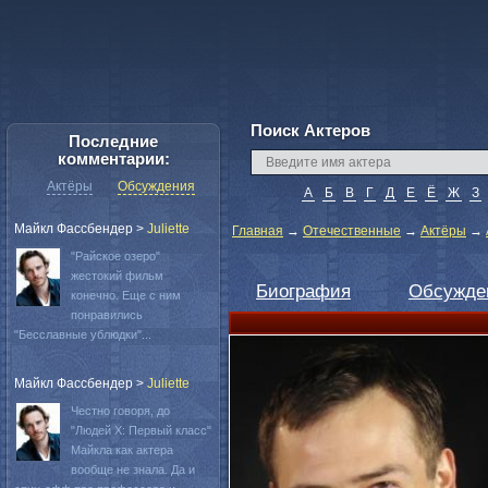
Поиск Актеров
Последние
комментарии:
Актёры
Обсуждения
А
Б
В
Г
Д
Е
Ё
Ж
З
Майкл Фассбендер
>
Juliette
Главная
→
Отечественные
→
Актёры
→
"Райское озеро"
жестокий фильм
Биография
Обсужде
конечно. Еще с ним
понравились
"Бесславные ублюдки"...
Майкл Фассбендер
>
Juliette
Честно говоря, до
"Людей Х: Первый класс"
Майкла как актера
вообще не знала. Да и