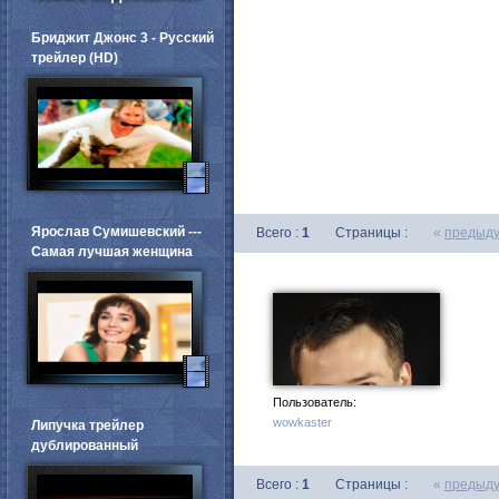
Бриджит Джонс 3 - Русский
трейлер (HD)
Ярослав Сумишевский ---
Всего :
1
Страницы :
«
предыд
Самая лучшая женщина
Пользователь:
wowkaster
Липучка трейлер
дублированный
Всего :
1
Страницы :
«
предыд