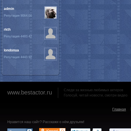
admin
Репутация 9064.00
rkth
Репутация 4483.42
londonua
Репутация 4443.92
Следи за жизнью любимых актеров
www.bestactor.ru
Голосуй, читай новости, смотри видео
Главная
Нравится наш сайт? Расскажи о нём друзьям!