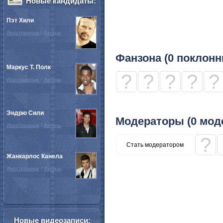
Новые кандидаты:
Пэт Хили
Иностранные
/
Актёры
Фанзона (0 поклонн
Маркус Т. Полк
?
?
?
?
?
Иностранные
/
Актёры
Эндрю Сили
Модераторы (0 мод
Иностранные
/
Актёры
?
Стать модератором
Жанкарлос Канела
Иностранные
/
Актёры
Новые видеозаписи: