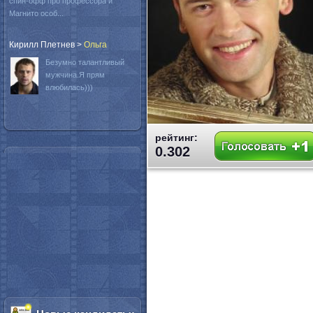
спин-офф про профессора и
Магнито особ...
Кирилл Плетнев
>
Oльга
Безумно талантливый
мужчина.Я прям
влюбилась)))
рейтинг:
0.302