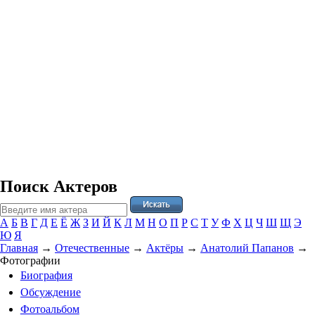
Поиск Актеров
А
Б
В
Г
Д
Е
Ё
Ж
З
И
Й
К
Л
М
Н
О
П
Р
С
Т
У
Ф
Х
Ц
Ч
Ш
Щ
Э
Ю
Я
Главная
→
Отечественные
→
Актёры
→
Анатолий Папанов
→
Фотографии
Биография
Обсуждение
Фотоальбом