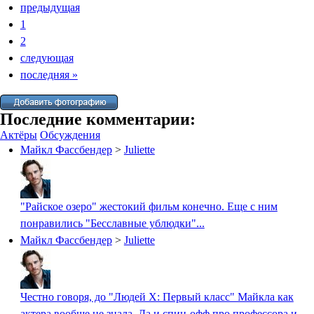
предыдущая
1
2
следующая
последняя
»
Последние комментарии:
Актёры
Обсуждения
Майкл Фассбендер
>
Juliette
"Райское озеро" жестокий фильм конечно. Еще с ним
понравились "Бесславные ублюдки"...
Майкл Фассбендер
>
Juliette
Честно говоря, до "Людей Х: Первый класс" Майкла как
актера вообще не знала. Да и спин-офф про профессора и