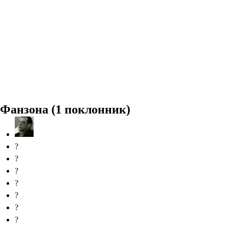
Фанзона (1 поклонник)
?
?
?
?
?
?
?