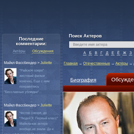
Поиск Актеров
Последние
комментарии:
Актёры
Обсуждения
А
Б
В
Г
Д
Е
Ё
Ж
З
Майкл Фассбендер
>
Juliette
Главная
→
Отечественные
→
Актёры
→
"Райское озеро"
жестокий фильм
Обсужде
Биография
конечно. Еще с ним
понравились
"Бесславные ублюдки"...
Майкл Фассбендер
>
Juliette
Честно говоря, до
"Людей Х: Первый класс"
Майкла как актера
вообще не знала. Да и