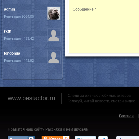
admin
Сообщение
*
Репутация 9064.00
rkth
Репутация 4483.42
londonua
Репутация 4443.92
Следи за жизнью любимых актеров
www.bestactor.ru
Голосуй, читай новости, смотри видео
Главная
Нравится наш сайт? Расскажи о нём друзьям!