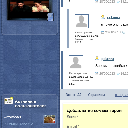
1
10/05/2013
23:11
polanna
я тоже очень ра
Регистрация:
26/06/2013
1
13/05/2013 16:41
Комментариев:
1317
polanna
Запоминающийся дя
Регистрация:
26/06/2013
14:2
13/05/2013 16:41
Комментариев:
1317
Всего :
22
Страницы:
«
перва
Активные
пользователи:
Добавление комментарий
Логин
*
wowkaster
Репутация 86529.92
E-mail
*