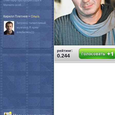
спин-офф про профессора и
Магнито особ...
Кирилл Плетнев
>
Oльга
Безумно талантливый
мужчина.Я прям
влюбилась)))
рейтинг:
0.244