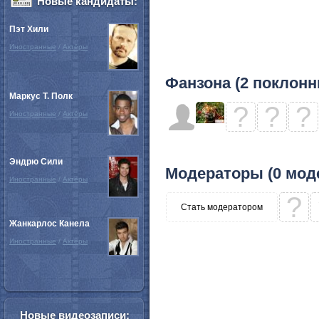
Новые кандидаты:
Пэт Хили
Иностранные
/
Актёры
Фанзона (2 поклонн
Маркус Т. Полк
?
?
?
Иностранные
/
Актёры
Эндрю Сили
Модераторы (0 мод
Иностранные
/
Актёры
?
Стать модератором
Жанкарлос Канела
Иностранные
/
Актёры
Новые видеозаписи: