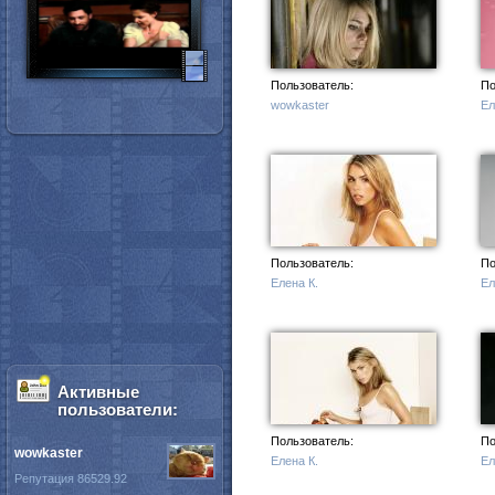
Пользователь:
По
wowkaster
Ел
Пользователь:
По
Елена К.
Ел
Активные
пользователи:
Пользователь:
По
wowkaster
Елена К.
Ел
Репутация 86529.92