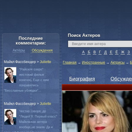
Поиск Актеров
Последние
комментарии:
Актёры
Обсуждения
А
Б
В
Г
Д
Е
Ё
Ж
З
Майкл Фассбендер
>
Juliette
Главная
→
Иностранные
→
Актрисы
→
Б
"Райское озеро"
жестокий фильм
Биография
Обсужде
конечно. Еще с ним
понравились
"Бесславные ублюдки"...
Майкл Фассбендер
>
Juliette
Честно говоря, до
"Людей Х: Первый класс"
Майкла как актера
вообще не знала. Да и