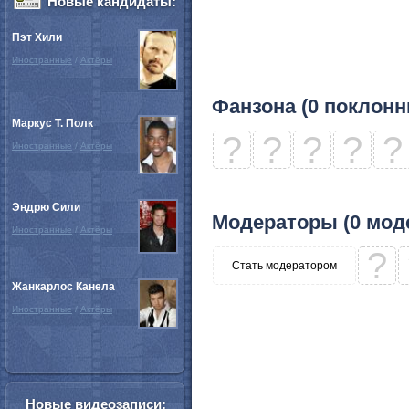
Новые кандидаты:
Пэт Хили
Иностранные
/
Актёры
Фанзона (0 поклонн
Маркус Т. Полк
?
?
?
?
?
Иностранные
/
Актёры
Эндрю Сили
Модераторы (0 мод
Иностранные
/
Актёры
?
Стать модератором
Жанкарлос Канела
Иностранные
/
Актёры
Новые видеозаписи: