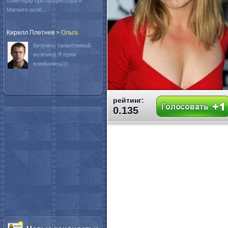
спин-офф про профессора и
Магнито особ...
Кирилл Плетнев
>
Oльга
Безумно талантливый
мужчина.Я прям
влюбилась)))
рейтинг:
0.135