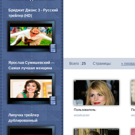
Бриджит Джонс 3 - Русский
трейлер (HD)
Ярослав Сумишевский ---
Всего :
25
Страницы:
«
перва
Самая лучшая женщина
Пользователь:
По
Липучка трейлер
wowkaster
wo
дублированный