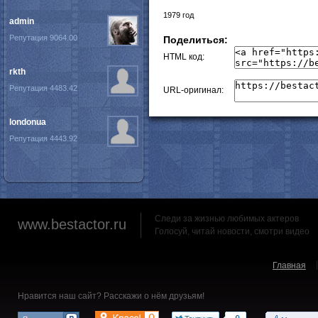
1979 год
admin
Репутация 9064.00
Поделиться:
HTML код:
rkth
Репутация 4483.42
URL-оригинал:
londonua
Репутация 4443.92
Следи за жизнью любимых актеров
www.bestactor.ru
Голосуй, читай новости, смотри видео
Главная
Нравится наш сайт? Расскажи о нём друзьям!