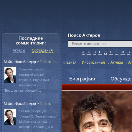
Поиск Актеров
Последние
комментарии:
Актёры
Обсуждения
А
Б
В
Г
Д
Е
Ё
Ж
З
Майкл Фассбендер
>
Juliette
Главная
→
Иностранные
→
Актёры
→
А
"Райское озеро"
жестокий фильм
Биография
Обсужде
конечно. Еще с ним
понравились
"Бесславные ублюдки"...
Майкл Фассбендер
>
Juliette
Честно говоря, до
"Людей Х: Первый класс"
Майкла как актера
вообще не знала. Да и