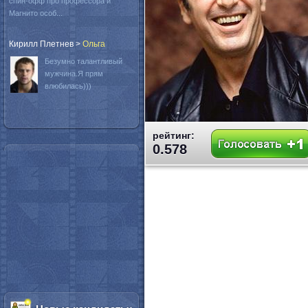
спин-офф про профессора и
Магнито особ...
Кирилл Плетнев
>
Oльга
Безумно талантливый
мужчина.Я прям
влюбилась)))
рейтинг:
0.578