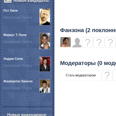
Новые кандидаты:
Пэт Хили
Иностранные
/
Актёры
Фанзона (2 поклонн
Маркус Т. Полк
?
?
?
Иностранные
/
Актёры
Эндрю Сили
Модераторы (0 мод
Иностранные
/
Актёры
?
Стать модератором
Жанкарлос Канела
Иностранные
/
Актёры
Новые видеозаписи: