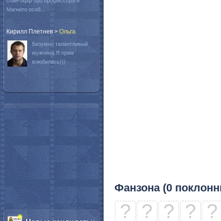
спин-офф про профессора и
Магнито особ...
Кирилл Плетнев
>
Oльга
Безумно талантливый
мужчина.Я прям
влюбилась)))
Фанзона (0 поклонн
?
?
?
?
?