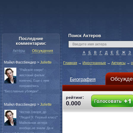
Поиск Актеров
Последние
комментарии:
Актёры
Обсуждения
А
Б
В
Г
Д
Е
Ё
Ж
З
Майкл Фассбендер
>
Juliette
Главная
→
Иностранные
→
Актрисы
→
o
"Райское озеро"
жестокий фильм
Обсужде
Биография
конечно. Еще с ним
понравились
"Бесславные ублюдки"...
рейтинг:
0.000
Майкл Фассбендер
>
Juliette
Честно говоря, до
"Людей Х: Первый класс"
Майкла как актера
вообще не знала. Да и