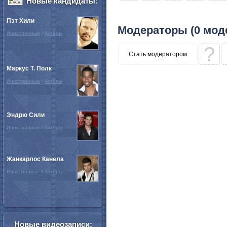
Новые кандидаты:
Пэт Хили
Модераторы (0 мод
Иностранные
/
Актёры
?
Стать модератором
Маркус Т. Полк
Иностранные
/
Актёры
Эндрю Сили
Иностранные
/
Актёры
Жанкарлос Канела
Иностранные
/
Актёры
Новые видеозаписи: