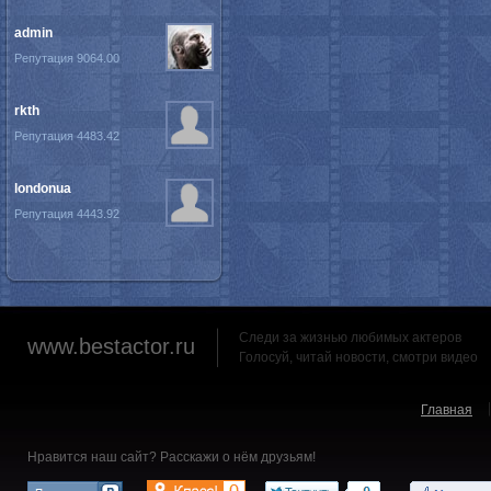
admin
Репутация 9064.00
rkth
Репутация 4483.42
londonua
Репутация 4443.92
Следи за жизнью любимых актеров
www.bestactor.ru
Голосуй, читай новости, смотри видео
Главная
Нравится наш сайт? Расскажи о нём друзьям!