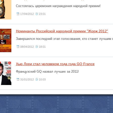
Состоялась церемония награждения народной премии!
17/04/2012
23:01
Номинанты Российской народной премии "Жорж 2012"
Завершился последний этап голосования, кто станет лучшим 
08/04/2012
18:01
Хью Лори стал человеком года года GQ France
Французский GQ назвал лучших за 2011!
31/01/2012
10:03