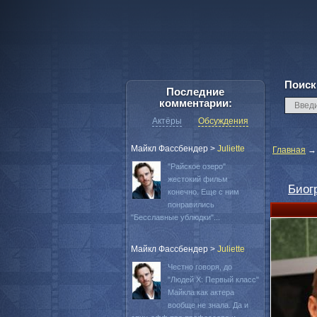
Поиск
Последние
комментарии:
Актёры
Обсуждения
Майкл Фассбендер
>
Juliette
Главная
"Райское озеро"
жестокий фильм
Биог
конечно. Еще с ним
понравились
"Бесславные ублюдки"...
Майкл Фассбендер
>
Juliette
Честно говоря, до
"Людей Х: Первый класс"
Майкла как актера
вообще не знала. Да и