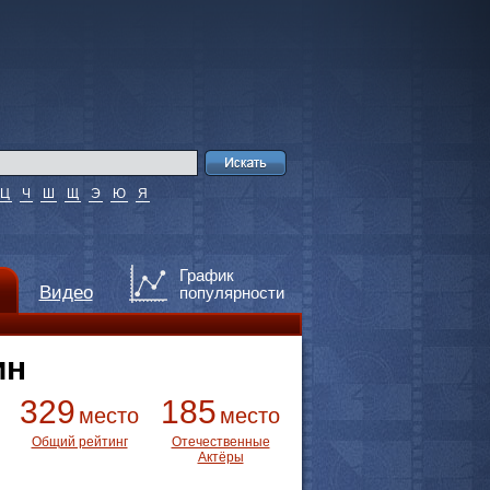
Ц
Ч
Ш
Щ
Э
Ю
Я
График
Видео
популярности
ин
329
185
место
место
Общий рейтинг
Отечественные
Актёры