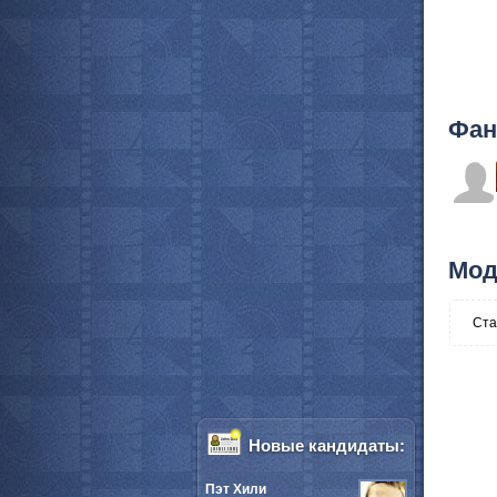
Фан
Мод
Ста
Новые кандидаты:
Пэт Хили