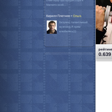
спин-офф про профессора и
Магнито особ...
Кирилл Плетнев
>
Oльга
Безумно талантливый
мужчина.Я прям
влюбилась)))
рейтинг
0.639