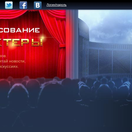
Логин/пароль
ров.
итай новости,
искуссиях.