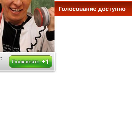
Голосование доступно
все
: