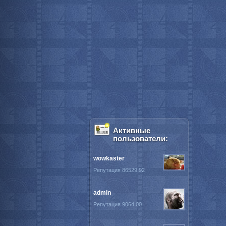
Активные
пользователи:
wowkaster
Репутация 86529.92
admin
Репутация 9064.00