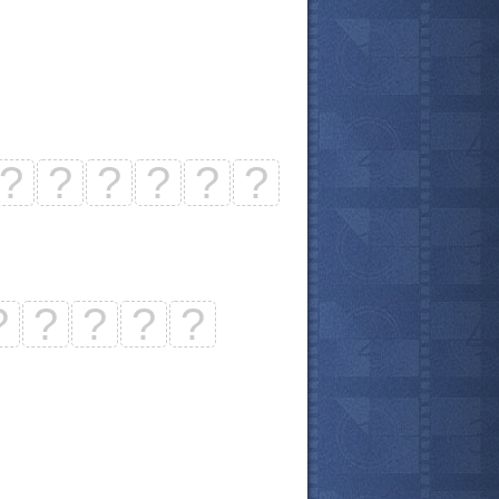
?
?
?
?
?
?
?
?
?
?
?