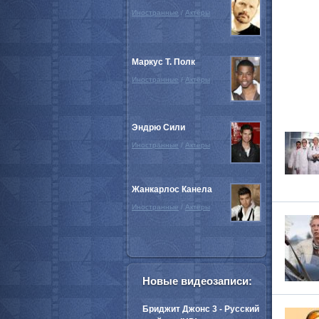
Иностранные
/
Актёры
Маркус Т. Полк
Иностранные
/
Актёры
Эндрю Сили
Иностранные
/
Актёры
Жанкарлос Канела
Иностранные
/
Актёры
Новые видеозаписи:
Бриджит Джонс 3 - Русский