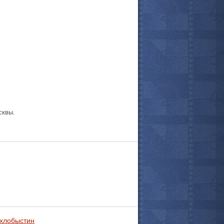
сквы.
все актёры
Охлобыстин