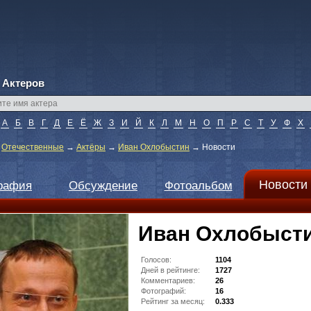
 Актеров
А
Б
В
Г
Д
Е
Ё
Ж
З
И
Й
К
Л
М
Н
О
П
Р
С
Т
У
Ф
Х
→
Отечественные
→
Актёры
→
Иван Охлобыстин
→
Новости
Новости
рафия
Обсуждение
Фотоальбом
Иван Охлобыст
Голосов:
1104
Дней в рейтинге:
1727
Комментариев:
26
Фотографий:
16
Рейтинг за месяц:
0.333