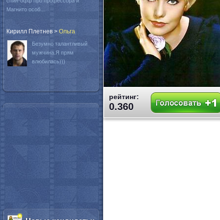
спин-офф про профессора и
Магнито особ...
Кирилл Плетнев
>
Oльга
Безумно талантливый
мужчина.Я прям
влюбилась)))
рейтинг:
0.360