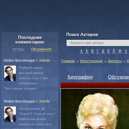
Поиск Актеров
Последние
комментарии:
Актёры
Обсуждения
А
Б
В
Г
Д
Е
Ё
Ж
З
Майкл Фассбендер
>
Juliette
Главная
→
Иностранные
→
Актрисы
→
К
"Райское озеро"
жестокий фильм
Биография
Обсужде
конечно. Еще с ним
понравились
"Бесславные ублюдки"...
Майкл Фассбендер
>
Juliette
Честно говоря, до
"Людей Х: Первый класс"
Майкла как актера
вообще не знала. Да и