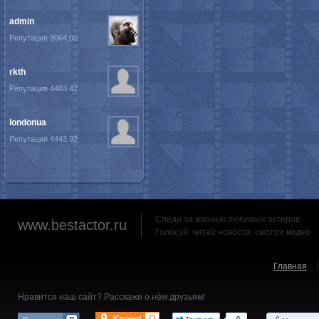
admin
Репутация 9064.00
rkth
Репутация 4483.42
londonua
Репутация 4443.92
Следи за жизнью любимых актеров
www.bestactor.ru
Голосуй, читай новости, смотри видео
Главная
Нравится наш сайт? Расскажи о нём друзьям!