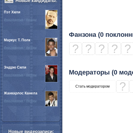
Новые кандидаты:
Пэт Хили
Иностранные
/
Актёры
Фанзона (0 поклонн
Маркус Т. Полк
?
?
?
?
?
Иностранные
/
Актёры
Эндрю Сили
Модераторы (0 мод
Иностранные
/
Актёры
?
Стать модератором
Жанкарлос Канела
Иностранные
/
Актёры
Новые видеозаписи: