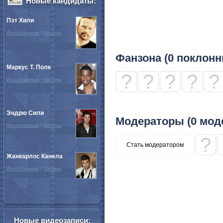
Новые кандидаты:
Пэт Хили
Иностранные
/
Актёры
Фанзона (0 поклонн
Маркус Т. Полк
?
?
?
?
?
Иностранные
/
Актёры
Эндрю Сили
Модераторы (0 мод
Иностранные
/
Актёры
?
Стать модератором
Жанкарлос Канела
Иностранные
/
Актёры
Новые видеозаписи: