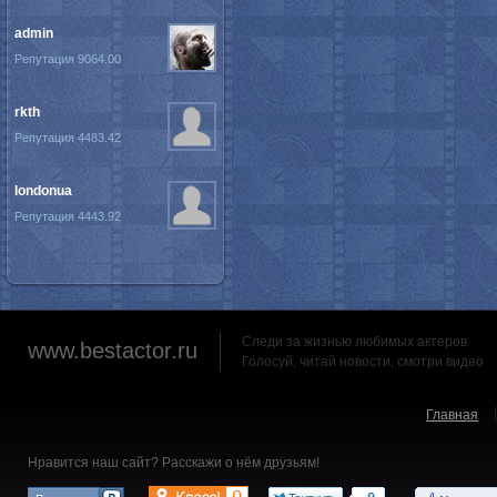
admin
Репутация 9064.00
rkth
Репутация 4483.42
londonua
Репутация 4443.92
Следи за жизнью любимых актеров
www.bestactor.ru
Голосуй, читай новости, смотри видео
Главная
Нравится наш сайт? Расскажи о нём друзьям!