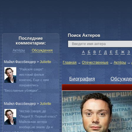
Поиск Актеров
Последние
комментарии:
Актёры
Обсуждения
А
Б
В
Г
Д
Е
Ё
Ж
З
Майкл Фассбендер
>
Juliette
Главная
→
Отечественные
→
Актёры
→
"Райское озеро"
жестокий фильм
Биография
Обсужде
конечно. Еще с ним
понравились
"Бесславные ублюдки"...
Майкл Фассбендер
>
Juliette
Честно говоря, до
"Людей Х: Первый класс"
Майкла как актера
вообще не знала. Да и