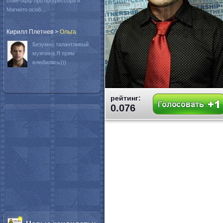
спин-офф про профессора и
Магнито особ...
Кирилл Плетнев
>
Oльга
Безумно талантливый
мужчина.Я прям
влюбилась)))
рейтинг:
0.076