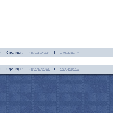
0
Страницы :
«
предыдущая
1
следующая »
0
Страницы :
«
предыдущая
1
следующая »