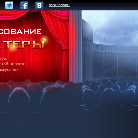
Логин/пароль
ров.
итай новости,
искуссиях.