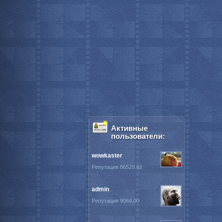
Активные
пользователи:
wowkaster
Репутация 86529.92
admin
Репутация 9064.00