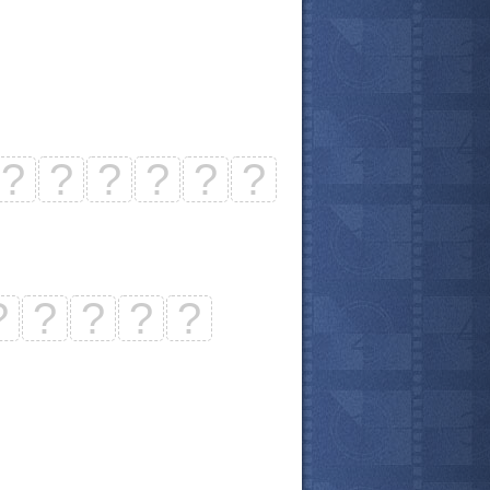
?
?
?
?
?
?
?
?
?
?
?