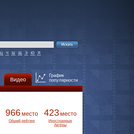
Ц
Ч
Ш
Щ
Э
Ю
Я
График
Видео
популярности
966
423
место
место
Общий рейтинг
Иностранные
Актёры