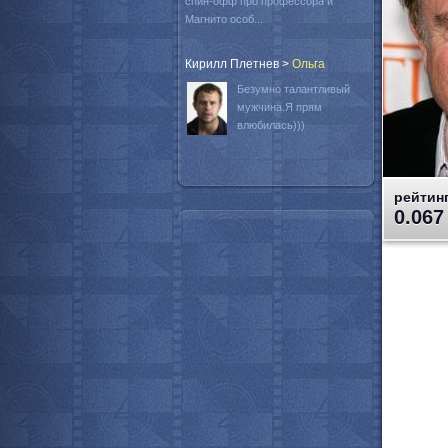
спин-офф про профессора и
Магнито особ...
Кирилл Плетнев
>
Oльга
Безумно талантливый
мужчина.Я прям
влюбилась)))
рейтинг
0.067