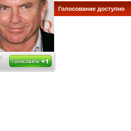
Голосование доступно
все
: