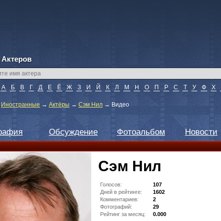
 Актеров
А
Б
В
Г
Д
Е
Ё
Ж
З
И
Й
К
Л
М
Н
О
П
Р
С
Т
У
Ф
Х
→
Иностранные
→
Актёры
→
Сэм Нил
→
Видео
рафия
Обсуждение
Фотоальбом
Новости
Сэм Нил
Голосов:
107
Дней в рейтинге:
1602
Комментариев:
2
Фотографий:
29
Рейтинг за месяц:
0.000