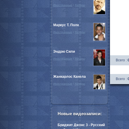
Иностранные
/
Актёры
Маркус Т. Полк
Иностранные
/
Актёры
Эндрю Сили
Иностранные
/
Актёры
Всего :
Жанкарлос Канела
Всего :
Иностранные
/
Актёры
Новые видеозаписи:
Бриджит Джонс 3 - Русский