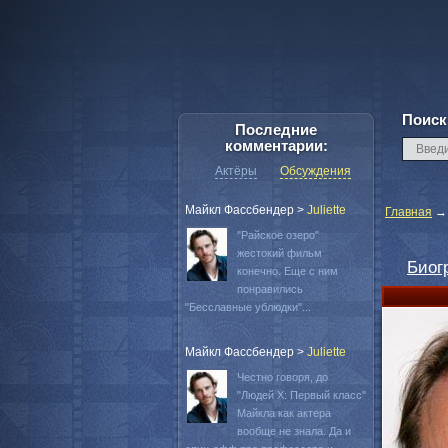
Поиск
Последние
комментарии:
Актёры
Обсуждения
Майкл Фассбендер
>
Juliette
Главная
"Райское озеро"
жестокий фильм
Биог
конечно. Еще с ним
понравились
"Бесславные ублюдки"...
Майкл Фассбендер
>
Juliette
Честно говоря, до
"Людей Х: Первый класс"
Майкла как актера
вообще не знала. Да и