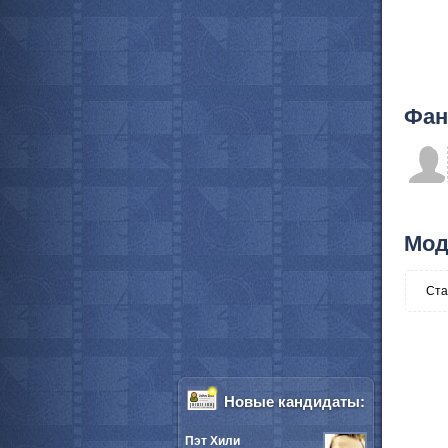
Фан
Мод
Ста
Новые кандидаты:
Пэт Хили