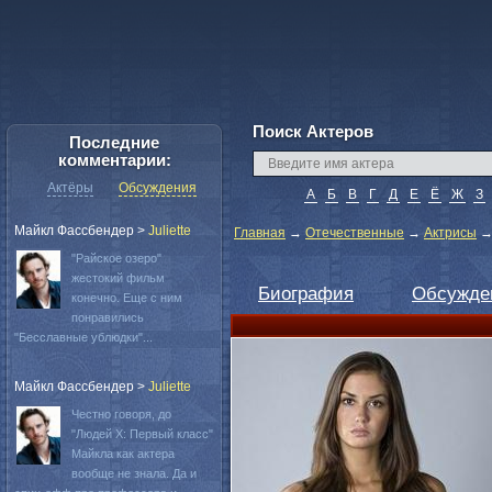
Поиск Актеров
Последние
комментарии:
Актёры
Обсуждения
А
Б
В
Г
Д
Е
Ё
Ж
З
Майкл Фассбендер
>
Juliette
Главная
→
Отечественные
→
Актрисы
"Райское озеро"
жестокий фильм
Биография
Обсужде
конечно. Еще с ним
понравились
"Бесславные ублюдки"...
Майкл Фассбендер
>
Juliette
Честно говоря, до
"Людей Х: Первый класс"
Майкла как актера
вообще не знала. Да и