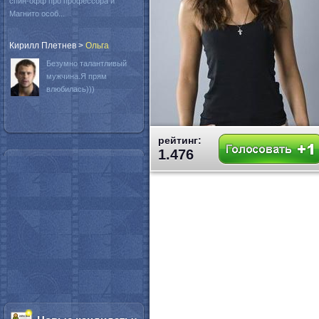
спин-офф про профессора и
Магнито особ...
Кирилл Плетнев
>
Oльга
Безумно талантливый
мужчина.Я прям
влюбилась)))
рейтинг:
1.476