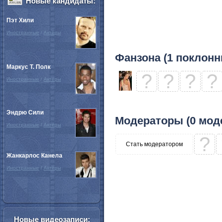
Новые кандидаты:
Пэт Хили
Иностранные
/
Актёры
Фанзона (1 поклонн
Маркус Т. Полк
?
?
?
?
Иностранные
/
Актёры
Эндрю Сили
Модераторы (0 мод
Иностранные
/
Актёры
?
Стать модератором
Жанкарлос Канела
Иностранные
/
Актёры
Новые видеозаписи: