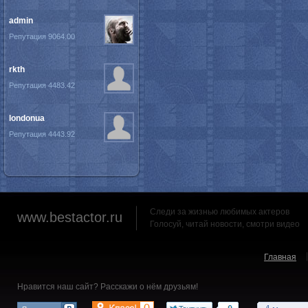
admin
Репутация 9064.00
rkth
Репутация 4483.42
londonua
Репутация 4443.92
Следи за жизнью любимых актеров
www.bestactor.ru
Голосуй, читай новости, смотри видео
Главная
Нравится наш сайт? Расскажи о нём друзьям!