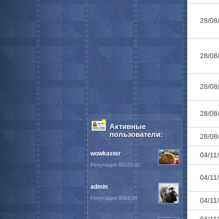
28/08
28/08
28/08
28/08
Активные
пользователи:
28/08
wowkaster
04/11
Репутация 86529.92
04/11
admin
Репутация 9064.00
04/11