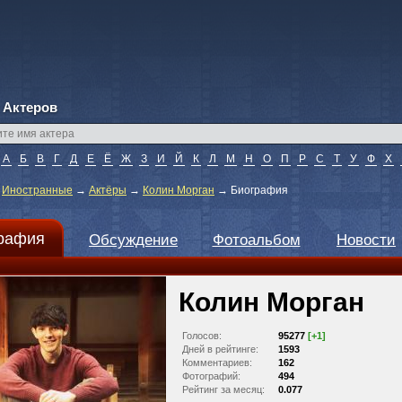
 Актеров
А
Б
В
Г
Д
Е
Ё
Ж
З
И
Й
К
Л
М
Н
О
П
Р
С
Т
У
Ф
Х
→
Иностранные
→
Актёры
→
Колин Морган
→
Биография
рафия
Обсуждение
Фотоальбом
Новости
Колин Морган
Голосов:
95277
[+1]
Дней в рейтинге:
1593
Комментариев:
162
Фотографий:
494
Рейтинг за месяц:
0.077