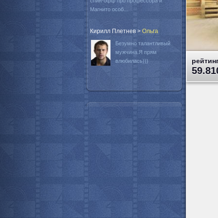
спин-офф про профессора и
Магнито особ...
Кирилл Плетнев
>
Oльга
Безумно талантливый
мужчина.Я прям
рейтинг
влюбилась)))
59.81