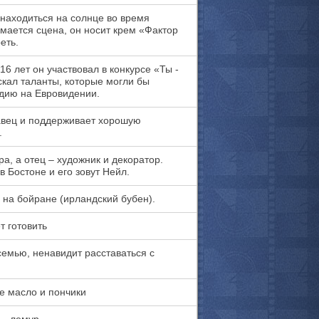
находиться на солнце во время
имается сцена, он носит крем «Фактор
еть.
16 лет он участвовал в конкурсе «Ты -
скал таланты, которые могли бы
дию на Евровидении.
авец и поддерживает хорошую
.
ра, а отец – художник и декоратор.
в Бостоне и его зовут Нейл.
 на бойране (ирландский бубен).
т готовить
семью, ненавидит расставаться с
е масло и пончики