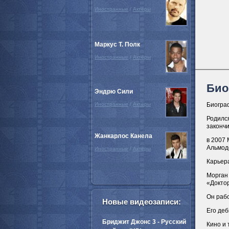
Иностранные
/
Актёры
Маркус Т. Полк
Иностранные
/
Актёры
Био
Эндрю Сили
Иностранные
/
Актёры
Биогра
Родилс
законч
Жанкарлос Канела
в 2007 
Альмодо
Иностранные
/
Актёры
Карьер
Морган
«Доктор
Он рабо
Новые видеозаписи:
Его де
Бриджит Джонс 3 - Русский
Кино и