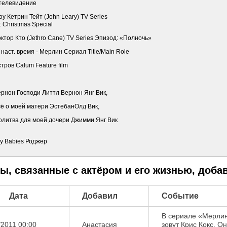
 телевидение
у Кетрин Тейт (John Leary) TV Series
 Christmas Special
ктор Кто (Jethro Cane) TV Series Эпизод: «Полночь»
наст. время - Мерлин Сериал Title/Main Role
тров Calum Feature film
рнон Господи Литтл Вернон Янг Вик,
сё о моей матери ЭстебанОлд Вик,
олитва для моей дочери Джимми Янг Вик
y Babies Роджер
ы, связанные с актёром и его жизнью, доб
Дата
Добавил
Событие
В сериале «Мерлин»
/2011 00:00
Aнастасия
зовут Крис Кокс. О