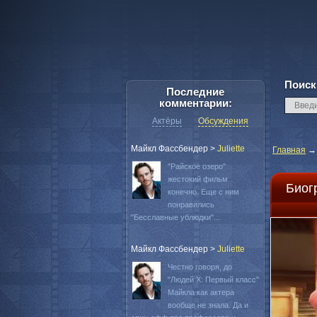
Поиск
Последние
комментарии:
Актёры
Обсуждения
Майкл Фассбендер
>
Juliette
Главная
"Райское озеро"
жестокий фильм
Биог
конечно. Еще с ним
понравились
"Бесславные ублюдки"...
Майкл Фассбендер
>
Juliette
Честно говоря, до
"Людей Х: Первый класс"
Майкла как актера
вообще не знала. Да и