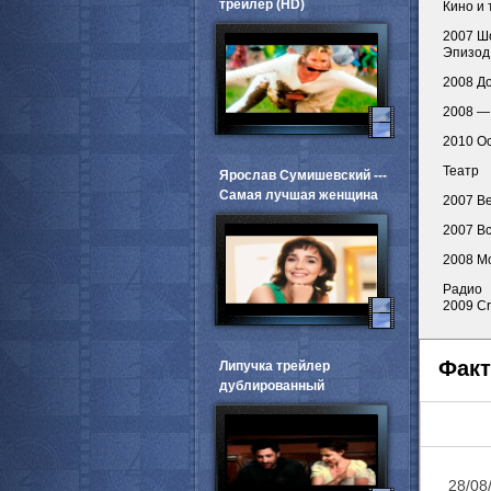
трейлер (HD)
Кино и
2007 Шо
Эпизод:
2008 До
2008 — 
2010 Ос
Театр
Ярослав Сумишевский ---
Самая лучшая женщина
2007 Ве
2007 В
2008 М
Радио
2009 Cr
Факт
Липучка трейлер
дублированный
28/08