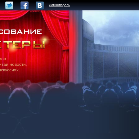
Логин/пароль
ров.
итай новости,
искуссиях.