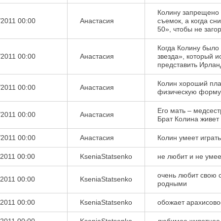
Колину запрещено 
/2011 00:00
Aнастасия
съемок, а когда сн
50», чтобы не загор
Когда Колину было 
/2011 00:00
Aнастасия
звезда», который и
представить Ирлан
Колин хороший пл
/2011 00:00
Aнастасия
физическую форму
Его мать – медсест
/2011 00:00
Aнастасия
Брат Колина живет 
/2011 00:00
Aнастасия
Колин умеет играть
/2011 00:00
KseniaStatsenko
не любит и не умее
очень любит свою 
/2011 00:00
KseniaStatsenko
родными
/2011 00:00
KseniaStatsenko
обожает арахисово