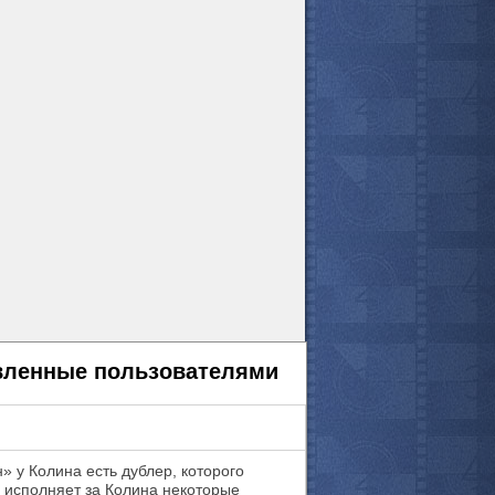
авленные пользователями
 у Колина есть дублер, которого
н исполняет за Колина некоторые