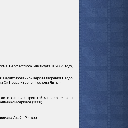
ома Белфастского Института в 2004 году,
ик в адаптированной версии творения Педро
 Би Си Пьера «Вернон Господи Литтл».
все актёры
ких как «Шоу Кэтрин Тэйт» в 2007, сериал
ноимённом сериале (2008).
 романа Джейн Роджер.