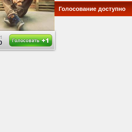
Голосование доступно
:
0
все