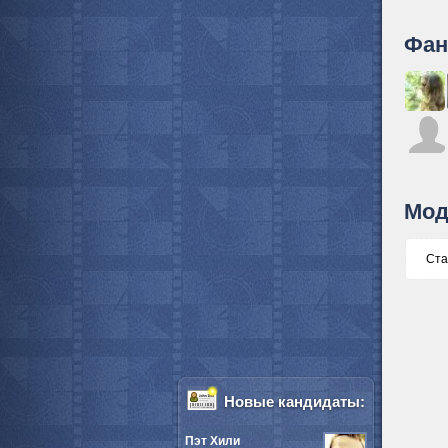
Фан
Мод
Ста
Новые кандидаты:
Пэт Хили