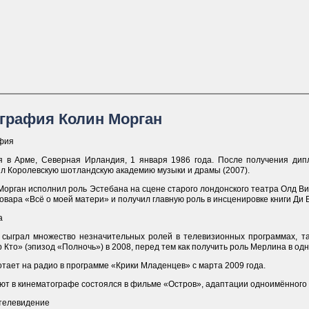
графия Колин Морган
фия
я в Арме, Северная Ирландия, 1 января 1986 года. После получения дипл
ил Королевскую шотландскую академию музыки и драмы (2007).
Морган исполнил роль Эстебана на сцене старого лондонского театра Олд В
вара «Всё о моей матери» и получил главную роль в инсценировке книги Ди
а
 сыграл множество незначительных ролей в телевизионных программах, та
 Кто» (эпизод «Полночь») в 2008, перед тем как получить роль Мерлина в од
тает на радио в программе «Крики Младенцев» с марта 2009 года.
бют в кинематографе состоялся в фильме «Остров», адаптации одноимённого
 телевидение