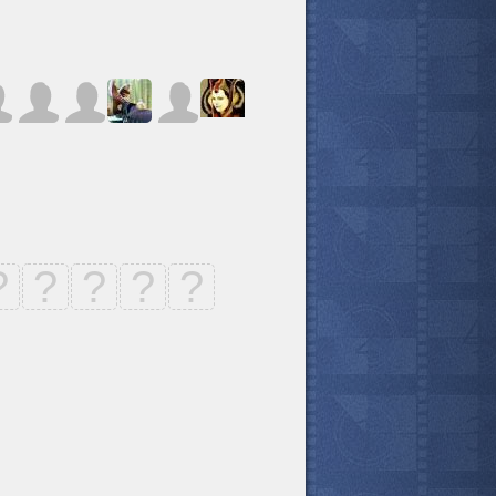
?
?
?
?
?