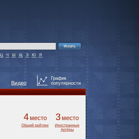
Ц
Ч
Ш
Щ
Э
Ю
Я
График
Видео
популярности
4
3
место
место
Общий рейтинг
Иностранные
Актёры