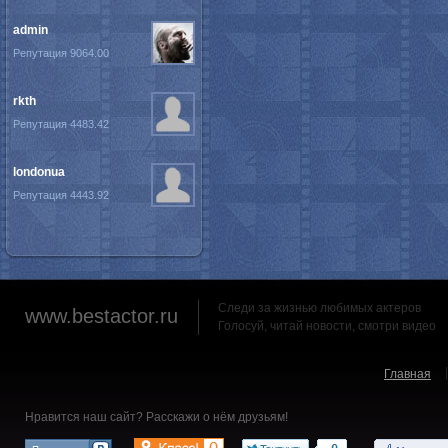
admin
Репутация 9064.00
rkth
Репутация 4483.42
londonua
Репутация 4443.92
Следи за жизнью любимых актеров
www.bestactor.ru
Голосуй, читай новости, смотри видео
Главная
Нравится наш сайт? Расскажи о нём друзьям!