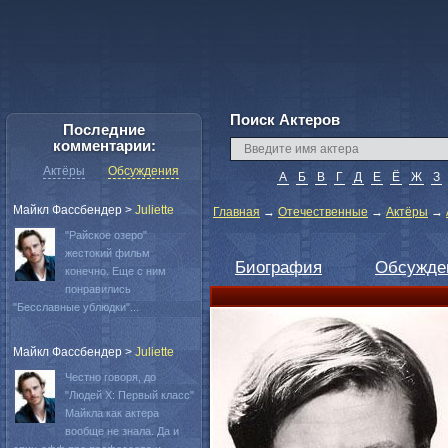
Поиск Актеров
Последние
комментарии:
Актёры
Обсуждения
А
Б
В
Г
Д
Е
Ё
Ж
З
Майкл Фассбендер
>
Juliette
Главная
→
Отечественные
→
Актёры
→
"Райское озеро"
жестокий фильм
Биография
Обсужде
конечно. Еще с ним
понравились
"Бесславные ублюдки"...
Майкл Фассбендер
>
Juliette
Честно говоря, до
"Людей Х: Первый класс"
Майкла как актера
вообще не знала. Да и