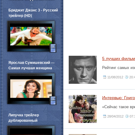
Бриджит Джонс 3 - Русский
трейлер (HD)
5 лучших фильм
Ярослав Сумишевский ---
Рейтинг самых из
Самая лучшая женщина
11/08/2012
20:
Интервью: Григо
«Сейчас такое вр
Липучка трейлер
28/04/2012
07:
дублированный