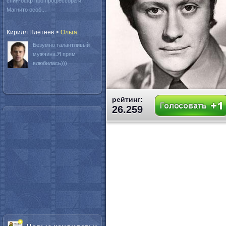
спин-офф про профессора и
Магнито особ...
Кирилл Плетнев
>
Oльга
Безумно талантливый
мужчина.Я прям
влюбилась)))
рейтинг:
26.259