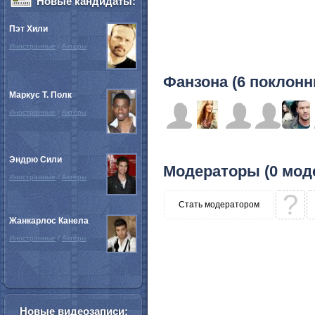
Новые кандидаты:
Пэт Хили
Иностранные
/
Актёры
Фанзона (6 поклонн
Маркус Т. Полк
Иностранные
/
Актёры
Эндрю Сили
Модераторы (0 мод
Иностранные
/
Актёры
?
Стать модератором
Жанкарлос Канела
Иностранные
/
Актёры
Новые видеозаписи: