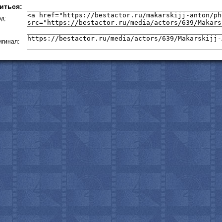
иться:
д:
гинал: