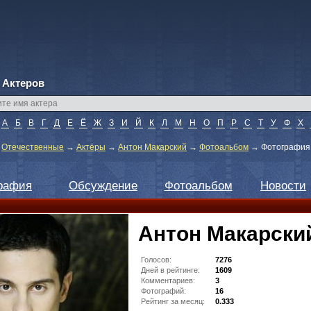
 Актеров
А
Б
В
Г
Д
Е
Ё
Ж
З
И
Й
К
Л
М
Н
О
П
Р
С
Т
У
Ф
Х
→
Отечественные
→
Актёры
→
Антон Макарский
→
Фотоальбом
→
Фотография )
рафия
Обсуждение
Фотоальбом
Новости
Антон Макарски
Голосов:
7276
Дней в рейтинге:
1609
Комментариев:
3
Фотографий:
16
Рейтинг за месяц:
0.333