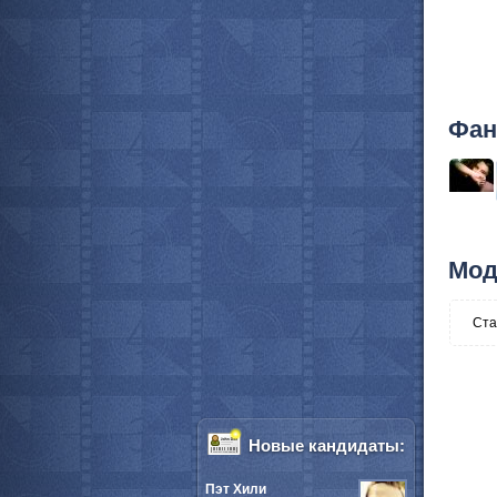
Фан
Мод
Ста
Новые кандидаты:
Пэт Хили