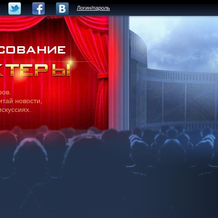
Логин/пароль
ров.
итай новости,
искуссиях.