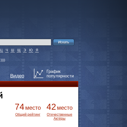
Ц
Ч
Ш
Щ
Э
Ю
Я
)))
График
Видео
популярности
й
74
42
место
место
Общий рейтинг
Отечественные
Актёры