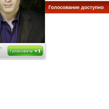
Голосование доступно
все
: