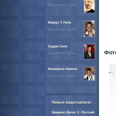
Иностранные
/
Актёры
Маркус Т. Полк
Иностранные
/
Актёры
Эндрю Сили
Фот
Иностранные
/
Актёры
Жанкарлос Канела
←
Иностранные
/
Актёры
Новые видеозаписи:
Бриджит Джонс 3 - Русский