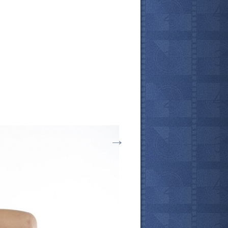
→
все актёры