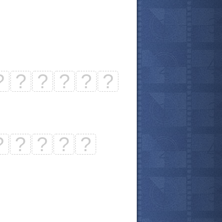
?
?
?
?
?
?
?
?
?
?
?