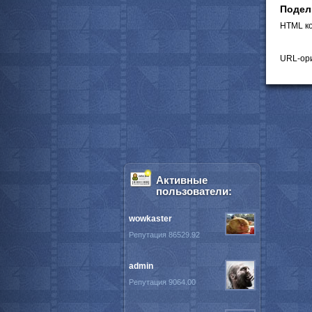
Подел
HTML ко
URL-ори
Активные
пользователи:
wowkaster
Репутация 86529.92
admin
Репутация 9064.00