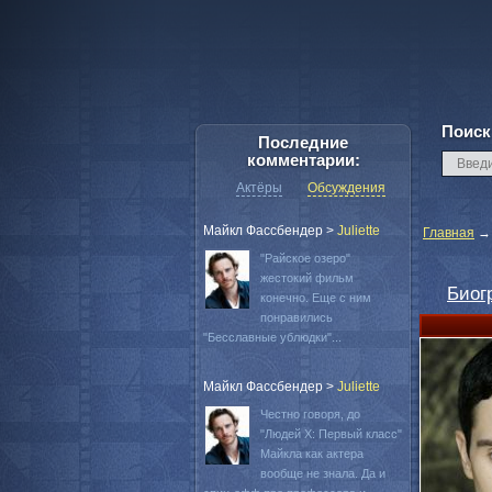
Поиск
Последние
комментарии:
Актёры
Обсуждения
Майкл Фассбендер
>
Juliette
Главная
"Райское озеро"
жестокий фильм
Биог
конечно. Еще с ним
понравились
"Бесславные ублюдки"...
Майкл Фассбендер
>
Juliette
Честно говоря, до
"Людей Х: Первый класс"
Майкла как актера
вообще не знала. Да и