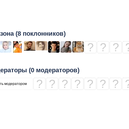
зона (8 поклонников)
?
?
?
ераторы (0 модераторов)
?
?
?
?
?
?
?
ть модератором