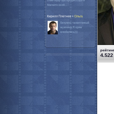
спин-офф про профессора и
Магнито особ...
Кирилл Плетнев
>
Oльга
Безумно талантливый
мужчина.Я прям
влюбилась)))
рейтинг
4.522