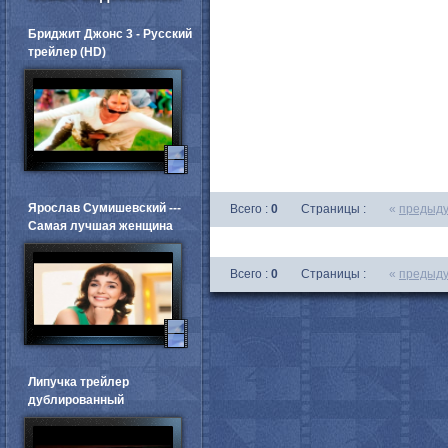
Бриджит Джонс 3 - Русский
трейлер (HD)
Ярослав Сумишевский ---
Всего :
0
Страницы :
«
предыд
Самая лучшая женщина
Всего :
0
Страницы :
«
предыд
Липучка трейлер
дублированный