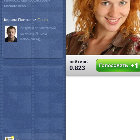
спин-офф про профессора и
Магнито особ...
Кирилл Плетнев
>
Oльга
Безумно талантливый
мужчина.Я прям
влюбилась)))
рейтинг:
0.823