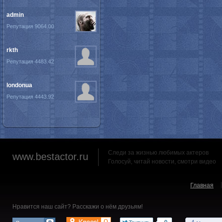
admin
Репутация 9064.00
rkth
Репутация 4483.42
londonua
Репутация 4443.92
Следи за жизнью любимых актеров
www.bestactor.ru
Голосуй, читай новости, смотри видео
Главная
Нравится наш сайт? Расскажи о нём друзьям!