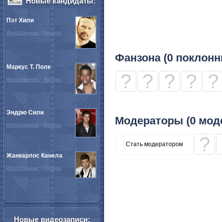
Новые кандидаты:
Пэт Хили
Иностранные
/
Актёры
Фанзона (0 поклонн
Маркус Т. Полк
?
?
?
?
?
Иностранные
/
Актёры
Эндрю Сили
Модераторы (0 мод
Иностранные
/
Актёры
?
Стать модератором
Жанкарлос Канела
Иностранные
/
Актёры
Новые видеозаписи: