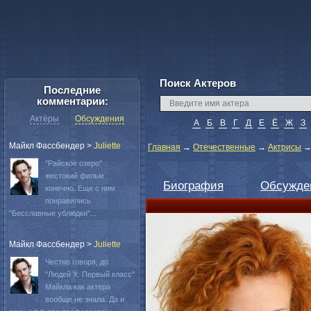
Поиск Актеров
Последние
комментарии:
Актёры
Обсуждения
А
Б
В
Г
Д
Е
Ё
Ж
З
Майкл Фассбендер
>
Juliette
Главная
→
Отечественные
→
Актрисы
"Райское озеро"
жестокий фильм
Биография
Обсужде
конечно. Еще с ним
понравились
"Бесславные ублюдки"...
Майкл Фассбендер
>
Juliette
Честно говоря, до
"Людей Х: Первый класс"
Майкла как актера
вообще не знала. Да и