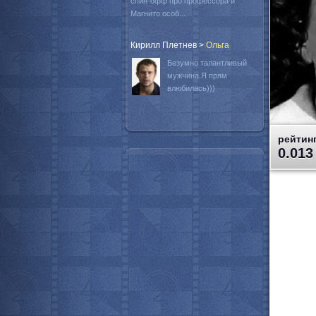
спин-офф про профессора и
Магнито особ...
Кирилл Плетнев
>
Oльга
Безумно талантливый
мужчина.Я прям
влюбилась)))
рейтинг
0.013