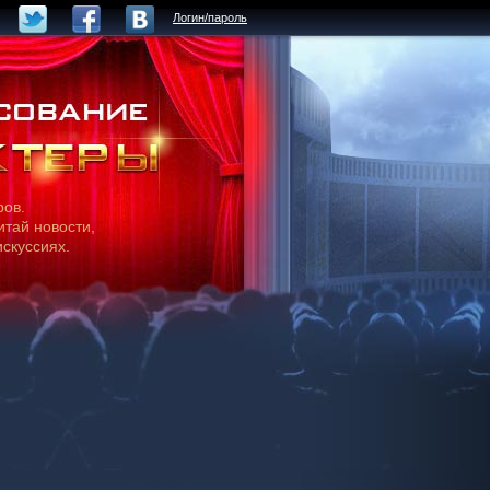
Логин/пароль
ров.
итай новости,
искуссиях.