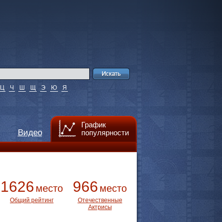
Ц
Ч
Ш
Щ
Э
Ю
Я
График
Видео
популярности
1626
966
место
место
Общий рейтинг
Отечественные
Актрисы