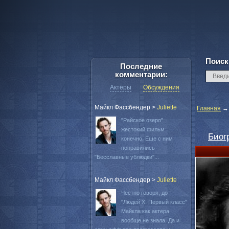
Поиск
Последние
комментарии:
Актёры
Обсуждения
Майкл Фассбендер
>
Juliette
Главная
"Райское озеро"
жестокий фильм
Биог
конечно. Еще с ним
понравились
"Бесславные ублюдки"...
Майкл Фассбендер
>
Juliette
Честно говоря, до
"Людей Х: Первый класс"
Майкла как актера
вообще не знала. Да и