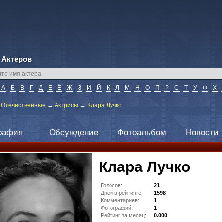
 Актеров
А
Б
В
Г
Д
Е
Ё
Ж
З
И
Й
К
Л
М
Н
О
П
Р
С
Т
У
Ф
Х
→
Отечественные
→
Актрисы
→
Клара Лучко
рафия
Обсуждение
Фотоальбом
Новости
Клара Лучко
Голосов:
21
Дней в рейтинге:
1598
Комментариев:
1
Фотографий:
1
Рейтинг за месяц:
0.000