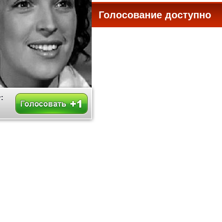
Голосование доступно
все
: