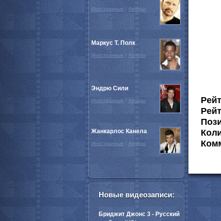
Иностранные
/
Актёры
Маркус Т. Полк
Иностранные
/
Актёры
Эндрю Сили
Рей
Иностранные
/
Актёры
Рейт
Пози
Жанкарлос Канела
Коли
Комм
Иностранные
/
Актёры
Новые видеозаписи:
Бриджит Джонс 3 - Русский