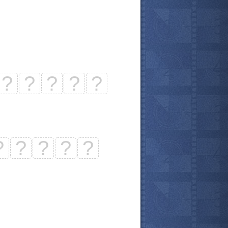
?
?
?
?
?
?
?
?
?
?