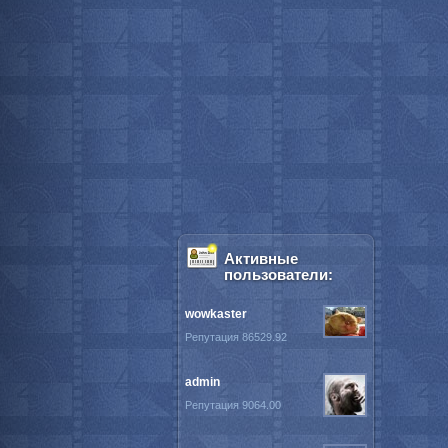
Активные
пользователи:
wowkaster
Репутация 86529.92
admin
Репутация 9064.00