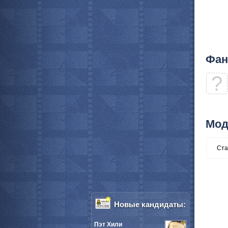
Фан
?
Мод
Ста
Новые кандидаты:
Пэт Хили