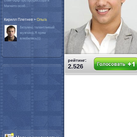
спин-офф про профессора и
Магнито особ...
Кирилл Плетнев
>
Oльга
Безумно талантливый
мужчина.Я прям
влюбилась)))
рейтинг:
2.526