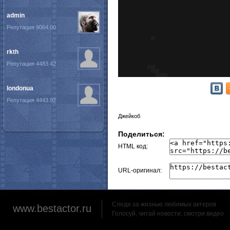
admin
Репутация 9064.00
rkth
Репутация 4483.42
londonua
Репутация 4443.92
Джейкоб
Поделиться:
HTML код:
URL-оригинал:
Следи за жизнью любимых актеров
www.bestactor.ru
Голосуй, читай новости, смотри видео