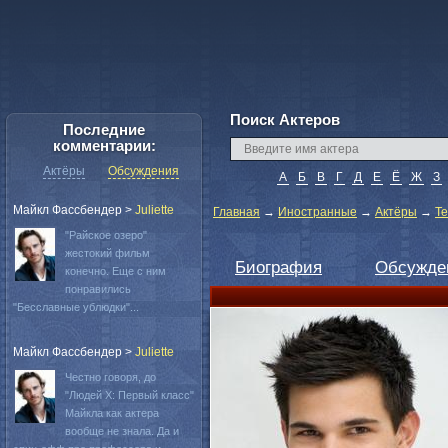
Поиск Актеров
Последние
комментарии:
Актёры
Обсуждения
А
Б
В
Г
Д
Е
Ё
Ж
З
Майкл Фассбендер
>
Juliette
Главная
→
Иностранные
→
Актёры
→
Т
"Райское озеро"
жестокий фильм
Биография
Обсужде
конечно. Еще с ним
понравились
"Бесславные ублюдки"...
Майкл Фассбендер
>
Juliette
Честно говоря, до
"Людей Х: Первый класс"
Майкла как актера
вообще не знала. Да и