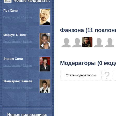
Новые кандидаты:
Пэт Хили
Иностранные
/
Актёры
Фанзона (11 поклон
Маркус Т. Полк
Иностранные
/
Актёры
Эндрю Сили
Модераторы (0 мод
Иностранные
/
Актёры
?
Стать модератором
Жанкарлос Канела
Иностранные
/
Актёры
Новые видеозаписи: