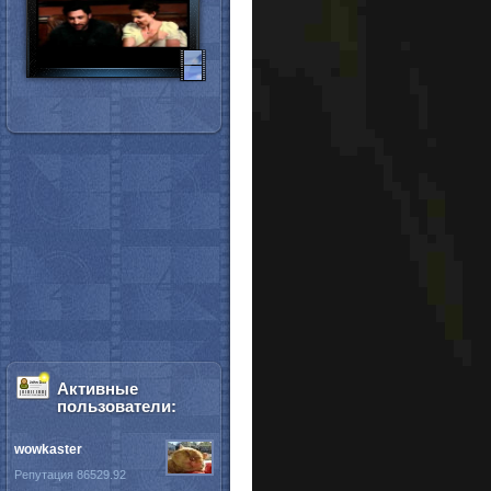
Активные
пользователи:
wowkaster
Репутация 86529.92