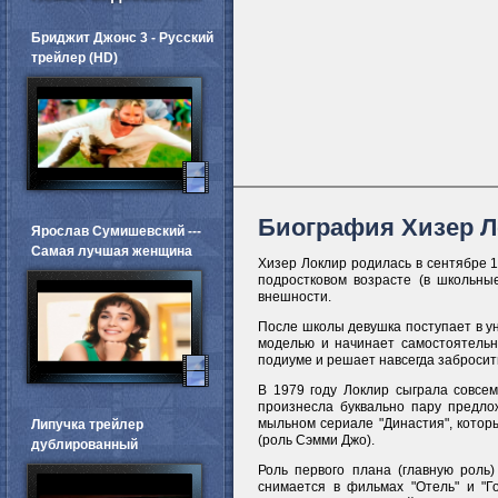
Бриджит Джонс 3 - Русский
трейлер (HD)
Биография Хизер 
Ярослав Сумишевский ---
Самая лучшая женщина
Хизер Локлир родилась в сентябре 
подростковом возрасте (в школьные
внешности.
После школы девушка поступает в ун
моделью и начинает самостоятельн
подиуме и решает навсегда забросить
В 1979 году Локлир сыграла совсем
произнесла буквально пару предло
мыльном сериале "Династия", котор
Липучка трейлер
(роль Сэмми Джо).
дублированный
Роль первого плана (главную роль)
снимается в фильмах "Отель" и "Го