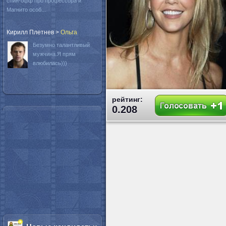
спин-офф про профессора и
Магнито особ...
Кирилл Плетнев
>
Oльга
Безумно талантливый
мужчина.Я прям
влюбилась)))
рейтинг:
0.208