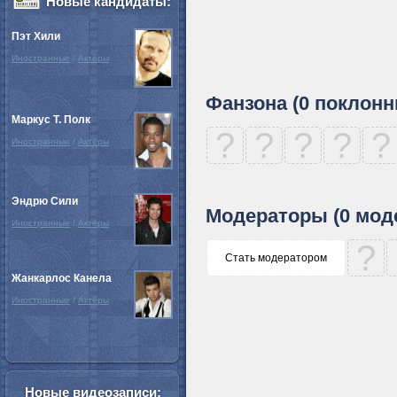
Новые кандидаты:
Пэт Хили
Иностранные
/
Актёры
Фанзона (0 поклонн
Маркус Т. Полк
?
?
?
?
?
Иностранные
/
Актёры
Эндрю Сили
Модераторы (0 мод
Иностранные
/
Актёры
?
Стать модератором
Жанкарлос Канела
Иностранные
/
Актёры
Новые видеозаписи: