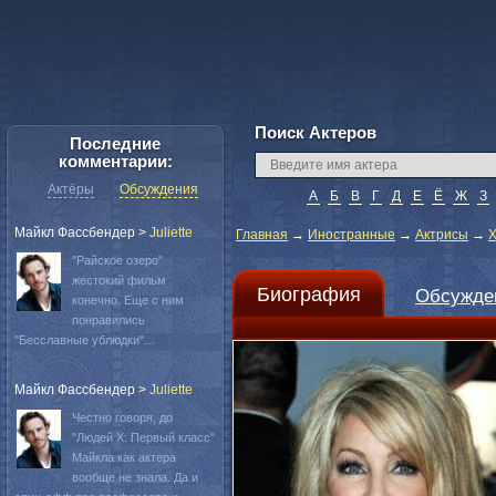
Поиск Актеров
Последние
комментарии:
Актёры
Обсуждения
А
Б
В
Г
Д
Е
Ё
Ж
З
Майкл Фассбендер
>
Juliette
Главная
→
Иностранные
→
Актрисы
→
Х
"Райское озеро"
жестокий фильм
Биография
Обсужде
конечно. Еще с ним
понравились
"Бесславные ублюдки"...
Майкл Фассбендер
>
Juliette
Честно говоря, до
"Людей Х: Первый класс"
Майкла как актера
вообще не знала. Да и