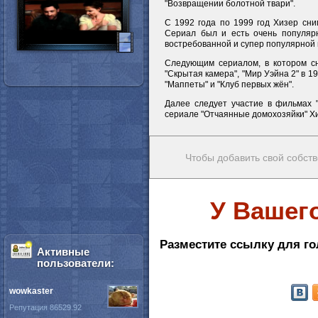
"Возвращении болотной твари".
С 1992 года по 1999 год Хизер сни
Сериал был и есть очень популярн
востребованной и супер популярной 
Следующим сериалом, в котором сня
"Скрытая камера", "Мир Уэйна 2" в 19
"Маппеты" и "Клуб первых жён".
Далее следует участие в фильмах 
сериале "Отчаянные домохозяйки" Хи
Чтобы добавить свой собств
У Вашег
Разместите ссылку для го
Активные
пользователи:
wowkaster
Репутация 86529.92