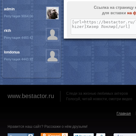
Ссылка на страницу 
admin
для вставки
на 
Репутация 9064.00
rkth
Репутация 4483.42
londonua
Репутация 4443.92
Следи за жизнью любимых актеров
www.bestactor.ru
Голосуй, читай новости, смотри видео
Главная
Нравится наш сайт? Расскажи о нём друзьям!