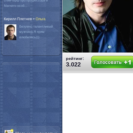
спин-офф про профессора и
Магнито особ...
Кирилл Плетнев
>
Oльга
Безумно талантливый
мужчина.Я прям
влюбилась)))
рейтинг:
3.022