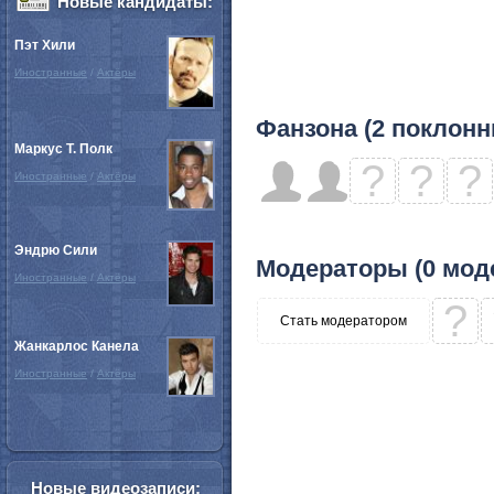
Новые кандидаты:
Пэт Хили
Иностранные
/
Актёры
Фанзона (2 поклонн
Маркус Т. Полк
?
?
?
Иностранные
/
Актёры
Эндрю Сили
Модераторы (0 мод
Иностранные
/
Актёры
?
Стать модератором
Жанкарлос Канела
Иностранные
/
Актёры
Новые видеозаписи: