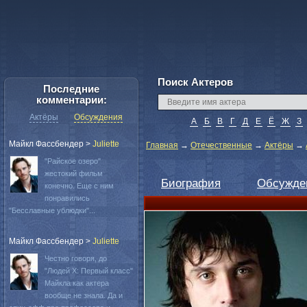
Поиск Актеров
Последние
комментарии:
Актёры
Обсуждения
А
Б
В
Г
Д
Е
Ё
Ж
З
Майкл Фассбендер
>
Juliette
Главная
→
Отечественные
→
Актёры
→
"Райское озеро"
жестокий фильм
Биография
Обсужде
конечно. Еще с ним
понравились
"Бесславные ублюдки"...
Майкл Фассбендер
>
Juliette
Честно говоря, до
"Людей Х: Первый класс"
Майкла как актера
вообще не знала. Да и