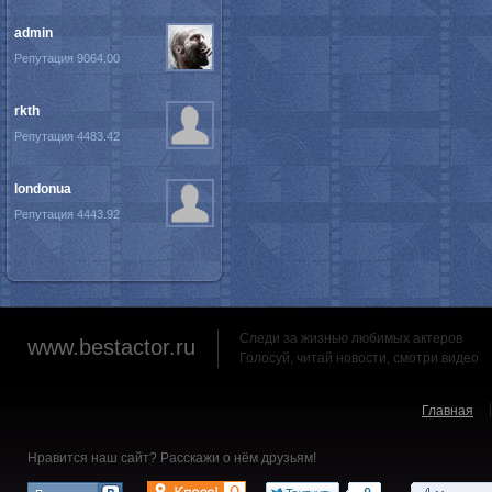
admin
Репутация 9064.00
rkth
Репутация 4483.42
londonua
Репутация 4443.92
Следи за жизнью любимых актеров
www.bestactor.ru
Голосуй, читай новости, смотри видео
Главная
Нравится наш сайт? Расскажи о нём друзьям!