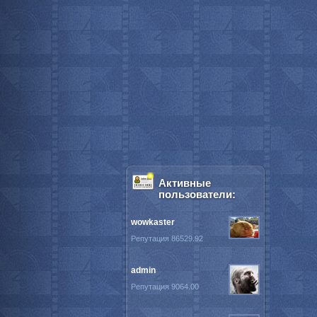
Активные
пользователи:
wowkaster
Репутация 86529.92
admin
Репутация 9064.00