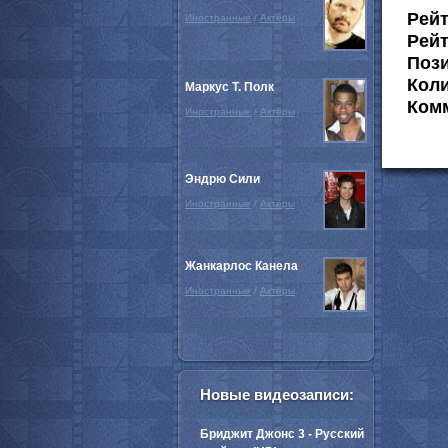
Рей
Иностранные
/
Актёры
Рейт
Пози
Коли
Маркус Т. Полк
Комм
Иностранные
/
Актёры
Эндрю Сили
Иностранные
/
Актёры
Жанкарлос Канела
Иностранные
/
Актёры
Новые видеозаписи:
Бриджит Джонс 3 - Русский