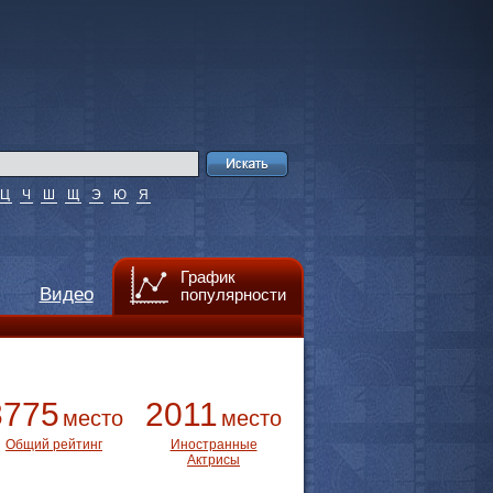
Ц
Ч
Ш
Щ
Э
Ю
Я
График
Видео
популярности
3775
2011
место
место
Общий рейтинг
Иностранные
Актрисы