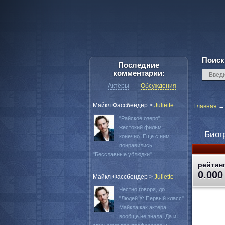
Поиск
Последние
комментарии:
Актёры
Обсуждения
Майкл Фассбендер
>
Juliette
Главная
"Райское озеро"
жестокий фильм
Биог
конечно. Еще с ним
понравились
"Бесславные ублюдки"...
рейтинг
0.000
Майкл Фассбендер
>
Juliette
Честно говоря, до
"Людей Х: Первый класс"
Майкла как актера
вообще не знала. Да и