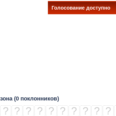
Голосование доступно
все
зона (0 поклонников)
?
?
?
?
?
?
?
?
?
?