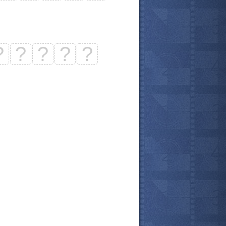
?
?
?
?
?