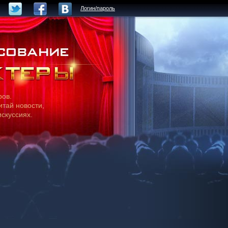
Логин/пароль
ров.
итай новости,
искуссиях.