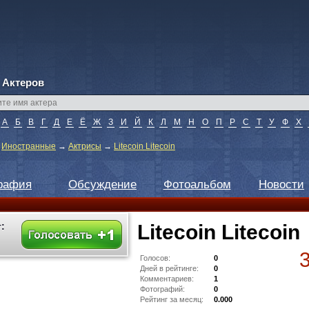
 Актеров
А
Б
В
Г
Д
Е
Ё
Ж
З
И
Й
К
Л
М
Н
О
П
Р
С
Т
У
Ф
Х
→
Иностранные
→
Актрисы
→
Litecoin Litecoin
рафия
Обсуждение
Фотоальбом
Новости
:
Litecoin Litecoin
Голосов:
0
Дней в рейтинге:
0
Комментариев:
1
Фотографий:
0
Рейтинг за месяц:
0.000