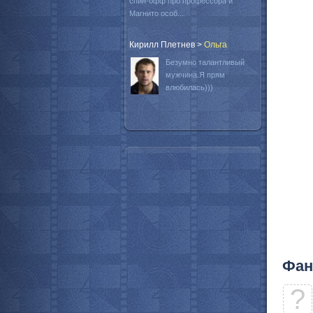
спин-офф про профессора и
Магнито особ...
Кирилл Плетнев
>
Oльга
Безумно талантливый
мужчина.Я прям
влюбилась)))
Фан
?