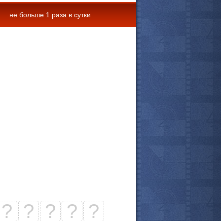
не больше 1 раза в сутки
 комментарии
?
?
?
?
?