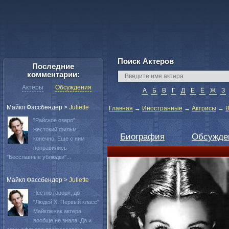
Поиск Актеров
Последние
комментарии:
Актёры
Обсуждения
А
Б
В
Г
Д
Е
Ё
Ж
З
Майкл Фассбендер
>
Juliette
Главная
→
Иностранные
→
Актрисы
→
В
"Райское озеро"
жестокий фильм
Биография
Обсужде
конечно. Еще с ним
понравились
"Бесславные ублюдки"...
Майкл Фассбендер
>
Juliette
Честно говоря, до
"Людей Х: Первый класс"
Майкла как актера
вообще не знала. Да и