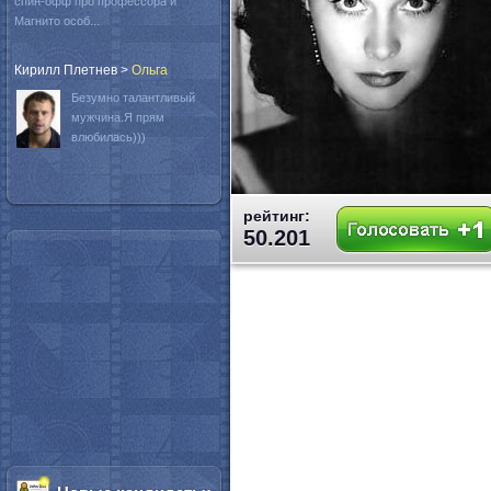
спин-офф про профессора и
Магнито особ...
Кирилл Плетнев
>
Oльга
Безумно талантливый
мужчина.Я прям
влюбилась)))
рейтинг:
50.201