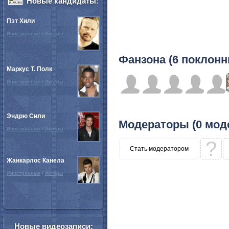
Новые кандидаты:
Пэт Хили
Иностранные
/
Актёры
Фанзона (6 поклонн
Маркус Т. Полк
Иностранные
/
Актёры
Эндрю Сили
Модераторы (0 мод
Иностранные
/
Актёры
?
Стать модератором
Жанкарлос Канела
Иностранные
/
Актёры
Новые видеозаписи: