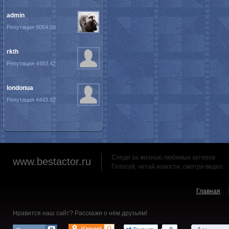
admin
Репутация 9064.00
rkth
Репутация 4483.42
londonua
Репутация 4443.92
Следи за жизнью любимых актеров
www.bestactor.ru
Голосуй, читай новости, смотри видео
Главная
Нравится наш сайт? Расскажи о нём друзьям!